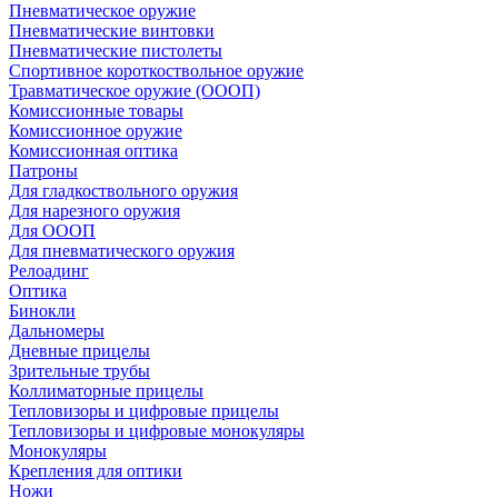
Пневматическое оружие
Пневматические винтовки
Пневматические пистолеты
Спортивное короткоствольное оружие
Травматическое оружие (ОООП)
Комиссионные товары
Комиссионное оружие
Комиссионная оптика
Патроны
Для гладкоствольного оружия
Для нарезного оружия
Для ОООП
Для пневматического оружия
Релоадинг
Оптика
Бинокли
Дальномеры
Дневные прицелы
Зрительные трубы
Коллиматорные прицелы
Тепловизоры и цифровые прицелы
Тепловизоры и цифровые монокуляры
Монокуляры
Крепления для оптики
Ножи