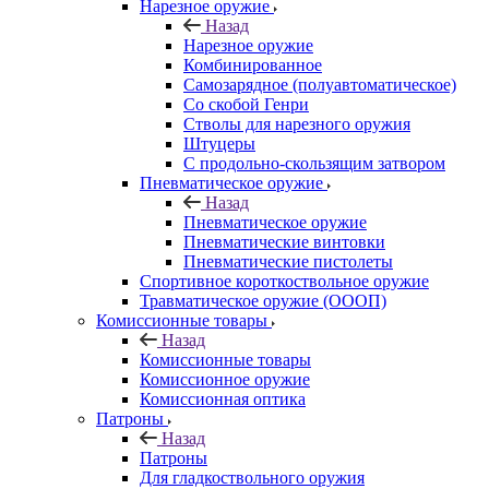
Нарезное оружие
Назад
Нарезное оружие
Комбинированное
Самозарядное (полуавтоматическое)
Со скобой Генри
Стволы для нарезного оружия
Штуцеры
С продольно-скользящим затвором
Пневматическое оружие
Назад
Пневматическое оружие
Пневматические винтовки
Пневматические пистолеты
Спортивное короткоствольное оружие
Травматическое оружие (ОООП)
Комиссионные товары
Назад
Комиссионные товары
Комиссионное оружие
Комиссионная оптика
Патроны
Назад
Патроны
Для гладкоствольного оружия