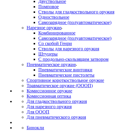
Двуствольное
Помповое
Стволы для гладкоствольного оружия
Одноствольное
Самозарядное (полуавтоматическое)
Нарезное оружие
Комбинированное
Самозарядное (полуавтоматическое)
Со скобой Генри
Стволы для нарезного оружия
Штуцеры
С продольно-скользящим затвором
Пневматическое оружие
Пневматические винтовки
Пневматические пистолеты
Спортивное короткоствольное оружие
Травматическое оружие (ОООП)
Комиссионное оружие
Комиссионная оптика
Для гладкоствольного оружия
Для нарезного оружия
Для ОООП
Для пневматического оружия
Бинокли