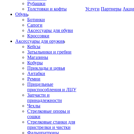
Рубашки
Толстовки и кофты
Услуги
Партнеры
Акци
Обувь
Ботинки
Сапоги
Аксессуары для обуви
Кроссовки
Аксессуары для оружия
Кейсы
Затыльники и гребни
Магазины
Кобуры
Приклады и цевья
Антабки
Ремни
Прицельные
приспособления и ЛЦУ
Запчасти и
принадлежности
Чехлы
Стрелковые опоры и
сошки
Стрелковые станки для
пристрелки и чистки
Фальшпатроны