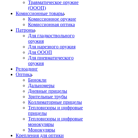
Травматическое оружие
(ОООП)
Комиссионные товары
Комиссионное оружие
Комиссионная оптика
Патроны
Для гладкоствольного
оружия
Для нарезного оружия
Для ОООП
Для пневматического
оружия
Релоадинг
Оптика
Бинокли
Дальномеры
Дневные прицелы
Зрительные трубы
Коллиматорные прицелы
Тепловизоры и цифровые
прицелы
Тепловизоры и цифровые
монокуляры
Монокуляры
Крепления для оптики