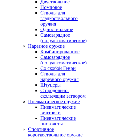
Двуствольное
Помповое
Стволы для
гладкоствольного
оружия
Одноствольное
Самозарядное
(полуавтоматическое)
Нарезное оружие
Комбинированное
Самозарядное
(полуавтоматическое)
Со скобой Генри
Стволы для
нарезного оружия
Штуцеры
С продольно-
скользящим затвором
Пневматическое оружие
Пневматические
винтовки
Пневматические
пистолеты
Спортивное
короткоствольное оружие