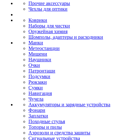
Прочие аксессуары
Чехлы для оптики
Коврики
Наборы для чистки
Оружейная химия
Шомполы, адаптеры и расходники
Манки
Метеостанции
Мишени
Наушники
Очки
Патронташи
Подсумки
Рюкзаки
Сумки
Навигация
Чучела
Аккумуляторы и зарядные устройства
Фонари
Заплатки
Походные стулья
Топоры и пилы
Аэрозоли и средства защиты
Сигнальные устройства