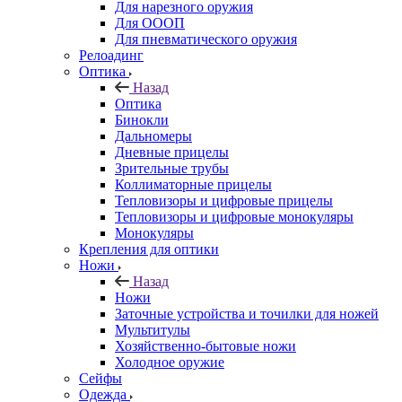
Для нарезного оружия
Для ОООП
Для пневматического оружия
Релоадинг
Оптика
Назад
Оптика
Бинокли
Дальномеры
Дневные прицелы
Зрительные трубы
Коллиматорные прицелы
Тепловизоры и цифровые прицелы
Тепловизоры и цифровые монокуляры
Монокуляры
Крепления для оптики
Ножи
Назад
Ножи
Заточные устройства и точилки для ножей
Мультитулы
Хозяйственно-бытовые ножи
Холодное оружие
Сейфы
Одежда