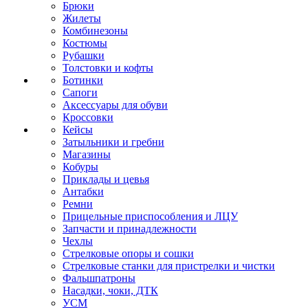
Брюки
Жилеты
Комбинезоны
Костюмы
Рубашки
Толстовки и кофты
Ботинки
Сапоги
Аксессуары для обуви
Кроссовки
Кейсы
Затыльники и гребни
Магазины
Кобуры
Приклады и цевья
Антабки
Ремни
Прицельные приспособления и ЛЦУ
Запчасти и принадлежности
Чехлы
Стрелковые опоры и сошки
Стрелковые станки для пристрелки и чистки
Фальшпатроны
Насадки, чоки, ДТК
УСМ