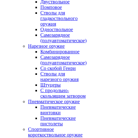
Двуствольное
Помповое
Стволы для
гладкоствольного
оружия
Одноствольное
Самозарядное
(полуавтоматическое)
Нарезное оружие
Комбинированное
Самозарядное
(полуавтоматическое)
Со скобой Генри
Стволы для
нарезного оружия
Штуцеры
С продольно-
скользящим затвором
Пневматическое оружие
Пневматические
винтовки
Пневматические
пистолеты
Спортивное
короткоствольное оружие