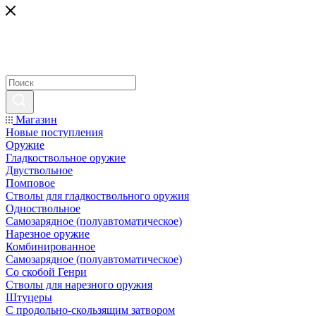
Магазин
Новые поступления
Оружие
Гладкоствольное оружие
Двуствольное
Помповое
Стволы для гладкоствольного оружия
Одноствольное
Самозарядное (полуавтоматическое)
Нарезное оружие
Комбинированное
Самозарядное (полуавтоматическое)
Со скобой Генри
Стволы для нарезного оружия
Штуцеры
С продольно-скользящим затвором