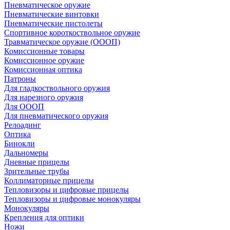
Пневматическое оружие
Пневматические винтовки
Пневматические пистолеты
Спортивное короткоствольное оружие
Травматическое оружие (ОООП)
Комиссионные товары
Комиссионное оружие
Комиссионная оптика
Патроны
Для гладкоствольного оружия
Для нарезного оружия
Для ОООП
Для пневматического оружия
Релоадинг
Оптика
Бинокли
Дальномеры
Дневные прицелы
Зрительные трубы
Коллиматорные прицелы
Тепловизоры и цифровые прицелы
Тепловизоры и цифровые монокуляры
Монокуляры
Крепления для оптики
Ножи