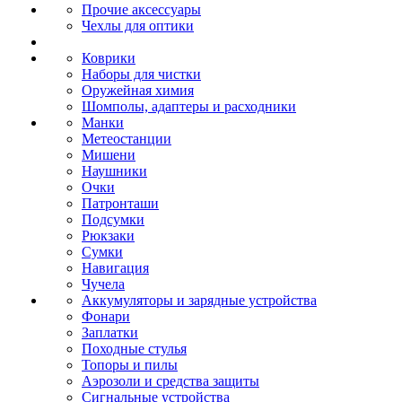
Прочие аксессуары
Чехлы для оптики
Коврики
Наборы для чистки
Оружейная химия
Шомполы, адаптеры и расходники
Манки
Метеостанции
Мишени
Наушники
Очки
Патронташи
Подсумки
Рюкзаки
Сумки
Навигация
Чучела
Аккумуляторы и зарядные устройства
Фонари
Заплатки
Походные стулья
Топоры и пилы
Аэрозоли и средства защиты
Сигнальные устройства