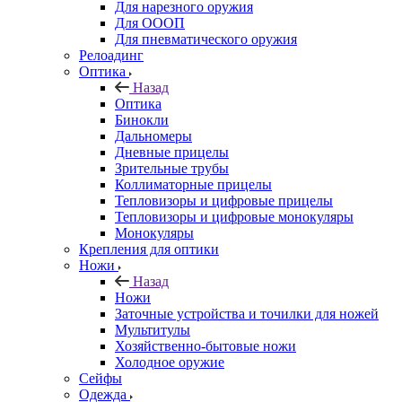
Для нарезного оружия
Для ОООП
Для пневматического оружия
Релоадинг
Оптика
Назад
Оптика
Бинокли
Дальномеры
Дневные прицелы
Зрительные трубы
Коллиматорные прицелы
Тепловизоры и цифровые прицелы
Тепловизоры и цифровые монокуляры
Монокуляры
Крепления для оптики
Ножи
Назад
Ножи
Заточные устройства и точилки для ножей
Мультитулы
Хозяйственно-бытовые ножи
Холодное оружие
Сейфы
Одежда