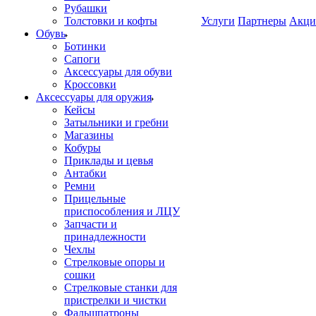
Рубашки
Толстовки и кофты
Услуги
Партнеры
Акци
Обувь
Ботинки
Сапоги
Аксессуары для обуви
Кроссовки
Аксессуары для оружия
Кейсы
Затыльники и гребни
Магазины
Кобуры
Приклады и цевья
Антабки
Ремни
Прицельные
приспособления и ЛЦУ
Запчасти и
принадлежности
Чехлы
Стрелковые опоры и
сошки
Стрелковые станки для
пристрелки и чистки
Фальшпатроны