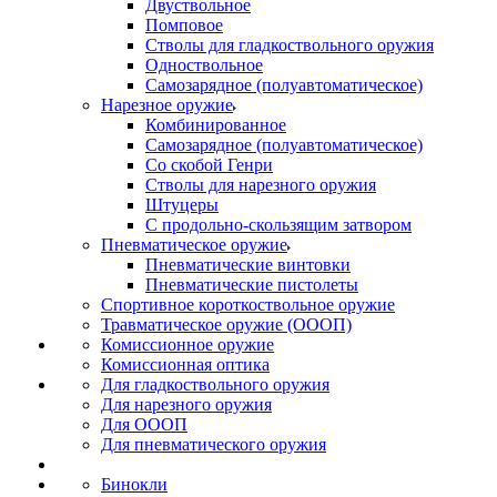
Двуствольное
Помповое
Стволы для гладкоствольного оружия
Одноствольное
Самозарядное (полуавтоматическое)
Нарезное оружие
Комбинированное
Самозарядное (полуавтоматическое)
Со скобой Генри
Стволы для нарезного оружия
Штуцеры
С продольно-скользящим затвором
Пневматическое оружие
Пневматические винтовки
Пневматические пистолеты
Спортивное короткоствольное оружие
Травматическое оружие (ОООП)
Комиссионное оружие
Комиссионная оптика
Для гладкоствольного оружия
Для нарезного оружия
Для ОООП
Для пневматического оружия
Бинокли