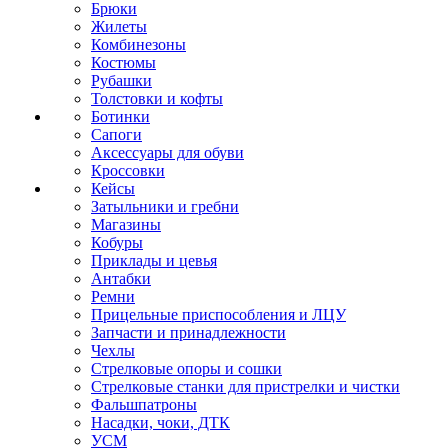
Брюки
Жилеты
Комбинезоны
Костюмы
Рубашки
Толстовки и кофты
Ботинки
Сапоги
Аксессуары для обуви
Кроссовки
Кейсы
Затыльники и гребни
Магазины
Кобуры
Приклады и цевья
Антабки
Ремни
Прицельные приспособления и ЛЦУ
Запчасти и принадлежности
Чехлы
Стрелковые опоры и сошки
Стрелковые станки для пристрелки и чистки
Фальшпатроны
Насадки, чоки, ДТК
УСМ