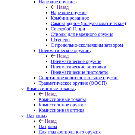
Нарезное оружие
Назад
Нарезное оружие
Комбинированное
Самозарядное (полуавтоматическое)
Со скобой Генри
Стволы для нарезного оружия
Штуцеры
С продольно-скользящим затвором
Пневматическое оружие
Назад
Пневматическое оружие
Пневматические винтовки
Пневматические пистолеты
Спортивное короткоствольное оружие
Травматическое оружие (ОООП)
Комиссионные товары
Назад
Комиссионные товары
Комиссионное оружие
Комиссионная оптика
Патроны
Назад
Патроны
Для гладкоствольного оружия