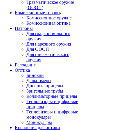
Травматическое оружие
(ОООП)
Комиссионные товары
Комиссионное оружие
Комиссионная оптика
Патроны
Для гладкоствольного
оружия
Для нарезного оружия
Для ОООП
Для пневматического
оружия
Релоадинг
Оптика
Бинокли
Дальномеры
Дневные прицелы
Зрительные трубы
Коллиматорные прицелы
Тепловизоры и цифровые
прицелы
Тепловизоры и цифровые
монокуляры
Монокуляры
Крепления для оптики