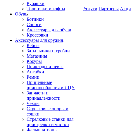
Рубашки
Толстовки и кофты
Услуги
Партнеры
Акци
Обувь
Ботинки
Сапоги
Аксессуары для обуви
Кроссовки
Аксессуары для оружия
Кейсы
Затыльники и гребни
Магазины
Кобуры
Приклады и цевья
Антабки
Ремни
Прицельные
приспособления и ЛЦУ
Запчасти и
принадлежности
Чехлы
Стрелковые опоры и
сошки
Стрелковые станки для
пристрелки и чистки
Фальшпатроны