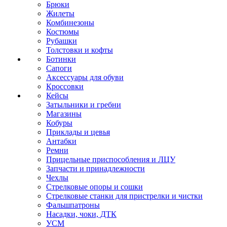
Брюки
Жилеты
Комбинезоны
Костюмы
Рубашки
Толстовки и кофты
Ботинки
Сапоги
Аксессуары для обуви
Кроссовки
Кейсы
Затыльники и гребни
Магазины
Кобуры
Приклады и цевья
Антабки
Ремни
Прицельные приспособления и ЛЦУ
Запчасти и принадлежности
Чехлы
Стрелковые опоры и сошки
Стрелковые станки для пристрелки и чистки
Фальшпатроны
Насадки, чоки, ДТК
УСМ