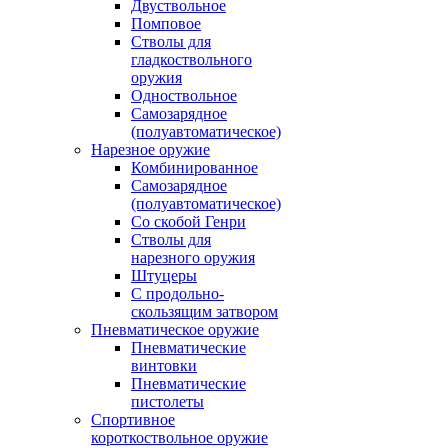
Двуствольное
Помповое
Стволы для
гладкоствольного
оружия
Одноствольное
Самозарядное
(полуавтоматическое)
Нарезное оружие
Комбинированное
Самозарядное
(полуавтоматическое)
Со скобой Генри
Стволы для
нарезного оружия
Штуцеры
С продольно-
скользящим затвором
Пневматическое оружие
Пневматические
винтовки
Пневматические
пистолеты
Спортивное
короткоствольное оружие