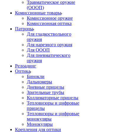
Травматическое оружие
(ОООП)
Комиссионные товары
Комиссионное оружие
Комиссионная оптика
Патроны
Для гладкоствольного
оружия
Для нарезного оружия
Для ОООП
Для пневматического
оружия
Релоадинг
Оптика
Бинокли
Дальномеры
Дневные прицелы
Зрительные трубы
Коллиматорные прицелы
Тепловизоры и цифровые
прицелы
Тепловизоры и цифровые
монокуляры
Монокуляры
Крепления для оптики