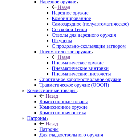
Нарезное оружие
Назад
Нарезное оружие
Комбинированное
Самозарядное (полуавтоматическое)
Со скобой Генри
Стволы для нарезного оружия
Штуцеры
С продольно-скользящим затвором
Пневматическое оружие
Назад
Пневматическое оружие
Пневматические винтовки
Пневматические пистолеты
Спортивное короткоствольное оружие
Травматическое оружие (ОООП)
Комиссионные товары
Назад
Комиссионные товары
Комиссионное оружие
Комиссионная оптика
Патроны
Назад
Патроны
Для гладкоствольного оружия