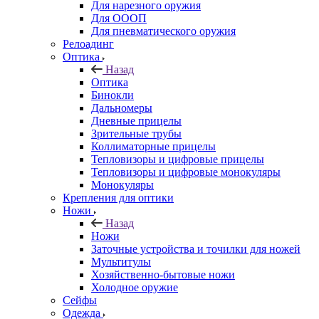
Для нарезного оружия
Для ОООП
Для пневматического оружия
Релоадинг
Оптика
Назад
Оптика
Бинокли
Дальномеры
Дневные прицелы
Зрительные трубы
Коллиматорные прицелы
Тепловизоры и цифровые прицелы
Тепловизоры и цифровые монокуляры
Монокуляры
Крепления для оптики
Ножи
Назад
Ножи
Заточные устройства и точилки для ножей
Мультитулы
Хозяйственно-бытовые ножи
Холодное оружие
Сейфы
Одежда