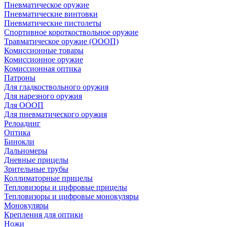
Пневматическое оружие
Пневматические винтовки
Пневматические пистолеты
Спортивное короткоствольное оружие
Травматическое оружие (ОООП)
Комиссионные товары
Комиссионное оружие
Комиссионная оптика
Патроны
Для гладкоствольного оружия
Для нарезного оружия
Для ОООП
Для пневматического оружия
Релоадинг
Оптика
Бинокли
Дальномеры
Дневные прицелы
Зрительные трубы
Коллиматорные прицелы
Тепловизоры и цифровые прицелы
Тепловизоры и цифровые монокуляры
Монокуляры
Крепления для оптики
Ножи