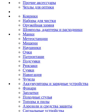
Прочие аксессуары
Чехлы для оптики
Коврики
Наборы для чистки
Оружейная химия
Шомполы, адаптеры и расходники
Манки
Метеостанции
Мишени
Наушники
Очки
Патронташи
Подсумки
Рюкзаки
Сумки
Навигация
Чучела
Аккумуляторы и зарядные устройства
Фонари
Заплатки
Походные стулья
Топоры и пилы
Аэрозоли и средства защиты
Сигнальные устройства