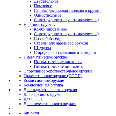
Двуствольное
Помповое
Стволы для гладкоствольного оружия
Одноствольное
Самозарядное (полуавтоматическое)
Нарезное оружие
Комбинированное
Самозарядное (полуавтоматическое)
Со скобой Генри
Стволы для нарезного оружия
Штуцеры
С продольно-скользящим затвором
Пневматическое оружие
Пневматические винтовки
Пневматические пистолеты
Спортивное короткоствольное оружие
Травматическое оружие (ОООП)
Комиссионное оружие
Комиссионная оптика
Для гладкоствольного оружия
Для нарезного оружия
Для ОООП
Для пневматического оружия
Бинокли