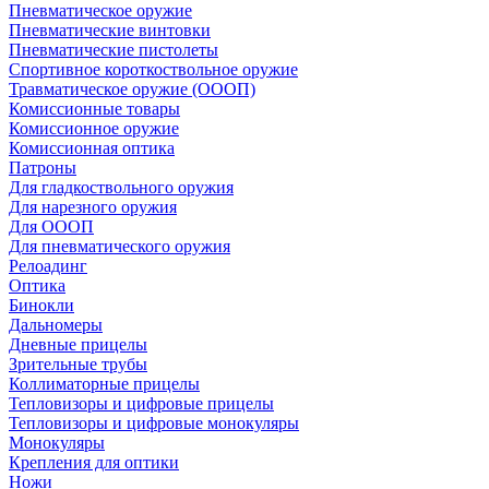
Пневматическое оружие
Пневматические винтовки
Пневматические пистолеты
Спортивное короткоствольное оружие
Травматическое оружие (ОООП)
Комиссионные товары
Комиссионное оружие
Комиссионная оптика
Патроны
Для гладкоствольного оружия
Для нарезного оружия
Для ОООП
Для пневматического оружия
Релоадинг
Оптика
Бинокли
Дальномеры
Дневные прицелы
Зрительные трубы
Коллиматорные прицелы
Тепловизоры и цифровые прицелы
Тепловизоры и цифровые монокуляры
Монокуляры
Крепления для оптики
Ножи