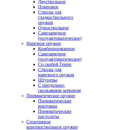
Двуствольное
Помповое
Стволы для
гладкоствольного
оружия
Одноствольное
Самозарядное
(полуавтоматическое)
Нарезное оружие
Комбинированное
Самозарядное
(полуавтоматическое)
Со скобой Генри
Стволы для
нарезного оружия
Штуцеры
С продольно-
скользящим затвором
Пневматическое оружие
Пневматические
винтовки
Пневматические
пистолеты
Спортивное
короткоствольное оружие