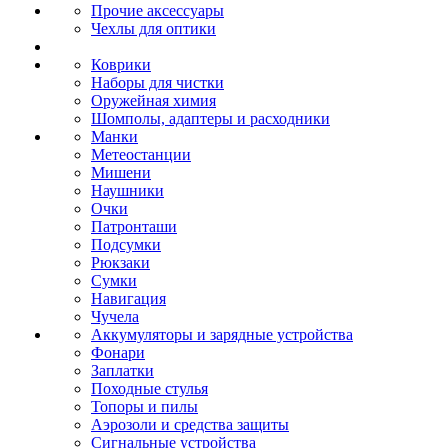
Прочие аксессуары
Чехлы для оптики
Коврики
Наборы для чистки
Оружейная химия
Шомполы, адаптеры и расходники
Манки
Метеостанции
Мишени
Наушники
Очки
Патронташи
Подсумки
Рюкзаки
Сумки
Навигация
Чучела
Аккумуляторы и зарядные устройства
Фонари
Заплатки
Походные стулья
Топоры и пилы
Аэрозоли и средства защиты
Сигнальные устройства