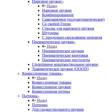
Нарезное оружие
Назад
Нарезное оружие
Комбинированное
Самозарядное (полуавтоматическое)
Со скобой Генри
Стволы для нарезного оружия
Штуцеры
С продольно-скользящим затвором
Пневматическое оружие
Назад
Пневматическое оружие
Пневматические винтовки
Пневматические пистолеты
Спортивное короткоствольное оружие
Травматическое оружие (ОООП)
Комиссионные товары
Назад
Комиссионные товары
Комиссионное оружие
Комиссионная оптика
Патроны
Назад
Патроны
Для гладкоствольного оружия