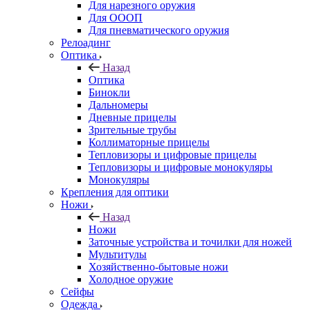
Для нарезного оружия
Для ОООП
Для пневматического оружия
Релоадинг
Оптика
Назад
Оптика
Бинокли
Дальномеры
Дневные прицелы
Зрительные трубы
Коллиматорные прицелы
Тепловизоры и цифровые прицелы
Тепловизоры и цифровые монокуляры
Монокуляры
Крепления для оптики
Ножи
Назад
Ножи
Заточные устройства и точилки для ножей
Мультитулы
Хозяйственно-бытовые ножи
Холодное оружие
Сейфы
Одежда