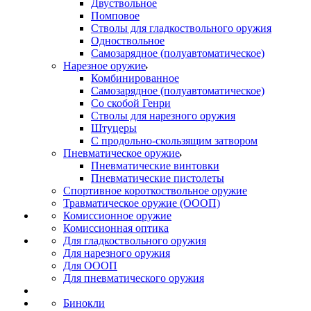
Двуствольное
Помповое
Стволы для гладкоствольного оружия
Одноствольное
Самозарядное (полуавтоматическое)
Нарезное оружие
Комбинированное
Самозарядное (полуавтоматическое)
Со скобой Генри
Стволы для нарезного оружия
Штуцеры
С продольно-скользящим затвором
Пневматическое оружие
Пневматические винтовки
Пневматические пистолеты
Спортивное короткоствольное оружие
Травматическое оружие (ОООП)
Комиссионное оружие
Комиссионная оптика
Для гладкоствольного оружия
Для нарезного оружия
Для ОООП
Для пневматического оружия
Бинокли