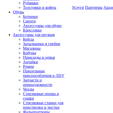
Рубашки
Толстовки и кофты
Услуги
Партнеры
Акци
Обувь
Ботинки
Сапоги
Аксессуары для обуви
Кроссовки
Аксессуары для оружия
Кейсы
Затыльники и гребни
Магазины
Кобуры
Приклады и цевья
Антабки
Ремни
Прицельные
приспособления и ЛЦУ
Запчасти и
принадлежности
Чехлы
Стрелковые опоры и
сошки
Стрелковые станки для
пристрелки и чистки
Фальшпатроны