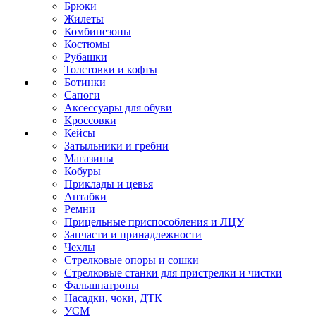
Брюки
Жилеты
Комбинезоны
Костюмы
Рубашки
Толстовки и кофты
Ботинки
Сапоги
Аксессуары для обуви
Кроссовки
Кейсы
Затыльники и гребни
Магазины
Кобуры
Приклады и цевья
Антабки
Ремни
Прицельные приспособления и ЛЦУ
Запчасти и принадлежности
Чехлы
Стрелковые опоры и сошки
Стрелковые станки для пристрелки и чистки
Фальшпатроны
Насадки, чоки, ДТК
УСМ