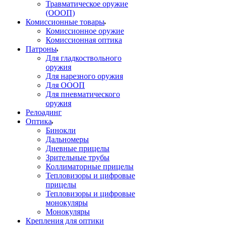
Травматическое оружие
(ОООП)
Комиссионные товары
Комиссионное оружие
Комиссионная оптика
Патроны
Для гладкоствольного
оружия
Для нарезного оружия
Для ОООП
Для пневматического
оружия
Релоадинг
Оптика
Бинокли
Дальномеры
Дневные прицелы
Зрительные трубы
Коллиматорные прицелы
Тепловизоры и цифровые
прицелы
Тепловизоры и цифровые
монокуляры
Монокуляры
Крепления для оптики