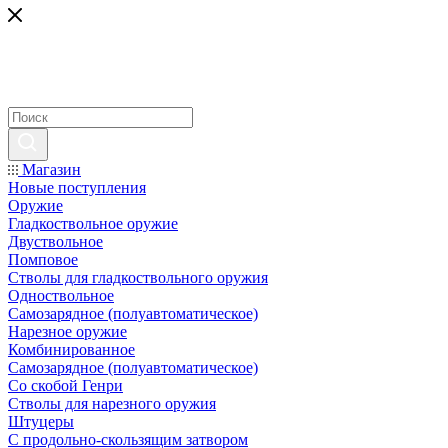
Магазин
Новые поступления
Оружие
Гладкоствольное оружие
Двуствольное
Помповое
Стволы для гладкоствольного оружия
Одноствольное
Самозарядное (полуавтоматическое)
Нарезное оружие
Комбинированное
Самозарядное (полуавтоматическое)
Со скобой Генри
Стволы для нарезного оружия
Штуцеры
С продольно-скользящим затвором