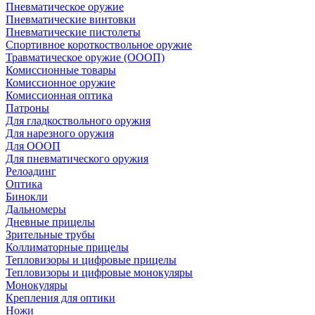
Пневматическое оружие
Пневматические винтовки
Пневматические пистолеты
Спортивное короткоствольное оружие
Травматическое оружие (ОООП)
Комиссионные товары
Комиссионное оружие
Комиссионная оптика
Патроны
Для гладкоствольного оружия
Для нарезного оружия
Для ОООП
Для пневматического оружия
Релоадинг
Оптика
Бинокли
Дальномеры
Дневные прицелы
Зрительные трубы
Коллиматорные прицелы
Тепловизоры и цифровые прицелы
Тепловизоры и цифровые монокуляры
Монокуляры
Крепления для оптики
Ножи