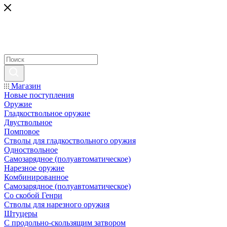
Магазин
Новые поступления
Оружие
Гладкоствольное оружие
Двуствольное
Помповое
Стволы для гладкоствольного оружия
Одноствольное
Самозарядное (полуавтоматическое)
Нарезное оружие
Комбинированное
Самозарядное (полуавтоматическое)
Со скобой Генри
Стволы для нарезного оружия
Штуцеры
С продольно-скользящим затвором