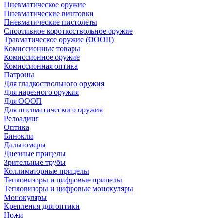
Пневматическое оружие
Пневматические винтовки
Пневматические пистолеты
Спортивное короткоствольное оружие
Травматическое оружие (ОООП)
Комиссионные товары
Комиссионное оружие
Комиссионная оптика
Патроны
Для гладкоствольного оружия
Для нарезного оружия
Для ОООП
Для пневматического оружия
Релоадинг
Оптика
Бинокли
Дальномеры
Дневные прицелы
Зрительные трубы
Коллиматорные прицелы
Тепловизоры и цифровые прицелы
Тепловизоры и цифровые монокуляры
Монокуляры
Крепления для оптики
Ножи