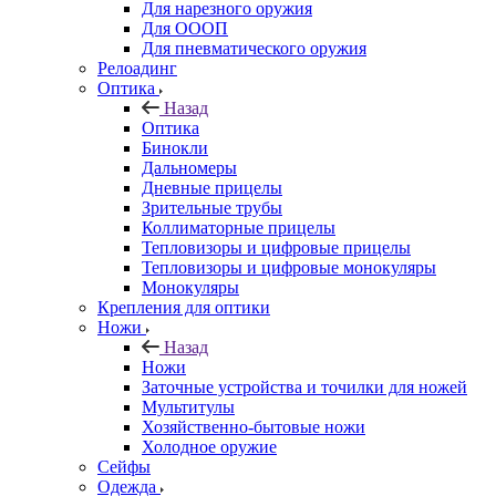
Для нарезного оружия
Для ОООП
Для пневматического оружия
Релоадинг
Оптика
Назад
Оптика
Бинокли
Дальномеры
Дневные прицелы
Зрительные трубы
Коллиматорные прицелы
Тепловизоры и цифровые прицелы
Тепловизоры и цифровые монокуляры
Монокуляры
Крепления для оптики
Ножи
Назад
Ножи
Заточные устройства и точилки для ножей
Мультитулы
Хозяйственно-бытовые ножи
Холодное оружие
Сейфы
Одежда