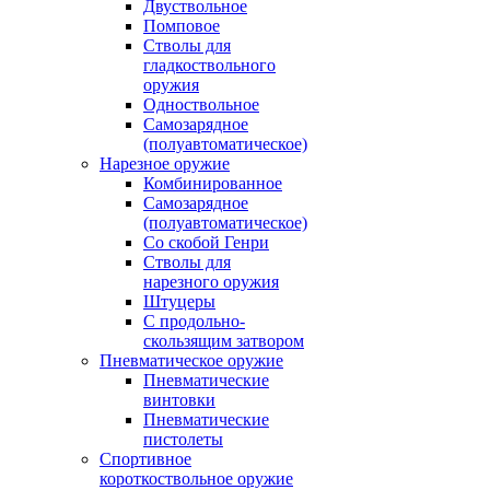
Двуствольное
Помповое
Стволы для
гладкоствольного
оружия
Одноствольное
Самозарядное
(полуавтоматическое)
Нарезное оружие
Комбинированное
Самозарядное
(полуавтоматическое)
Со скобой Генри
Стволы для
нарезного оружия
Штуцеры
С продольно-
скользящим затвором
Пневматическое оружие
Пневматические
винтовки
Пневматические
пистолеты
Спортивное
короткоствольное оружие