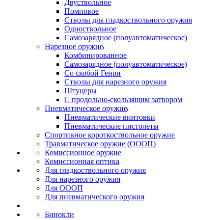
Двуствольное
Помповое
Стволы для гладкоствольного оружия
Одноствольное
Самозарядное (полуавтоматическое)
Нарезное оружие
Комбинированное
Самозарядное (полуавтоматическое)
Со скобой Генри
Стволы для нарезного оружия
Штуцеры
С продольно-скользящим затвором
Пневматическое оружие
Пневматические винтовки
Пневматические пистолеты
Спортивное короткоствольное оружие
Травматическое оружие (ОООП)
Комиссионное оружие
Комиссионная оптика
Для гладкоствольного оружия
Для нарезного оружия
Для ОООП
Для пневматического оружия
Бинокли