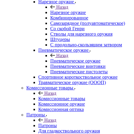
Нарезное оружие
Назад
Нарезное оружие
Комбинированное
Самозарядное (полуавтоматическое)
Со скобой Генри
Стволы для нарезного оружия
Штуцеры
С продольно-скользящим затвором
Пневматическое оружие
Назад
Пневматическое оружие
Пневматические винтовки
Пневматические пистолеты
Спортивное короткоствольное оружие
Травматическое оружие (ОООП)
Комиссионные товары
Назад
Комиссионные товары
Комиссионное оружие
Комиссионная оптика
Патроны
Назад
Патроны
Для гладкоствольного оружия