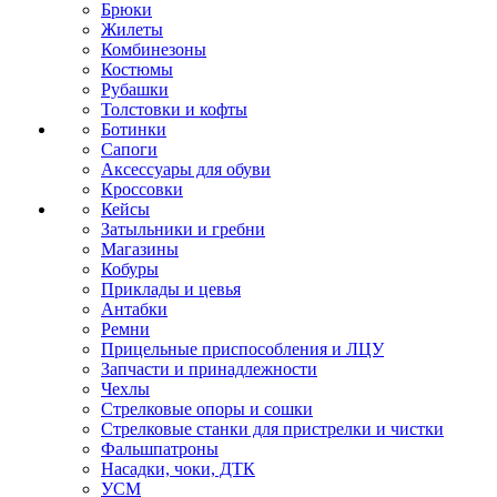
Брюки
Жилеты
Комбинезоны
Костюмы
Рубашки
Толстовки и кофты
Ботинки
Сапоги
Аксессуары для обуви
Кроссовки
Кейсы
Затыльники и гребни
Магазины
Кобуры
Приклады и цевья
Антабки
Ремни
Прицельные приспособления и ЛЦУ
Запчасти и принадлежности
Чехлы
Стрелковые опоры и сошки
Стрелковые станки для пристрелки и чистки
Фальшпатроны
Насадки, чоки, ДТК
УСМ