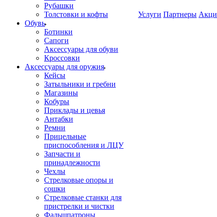
Рубашки
Толстовки и кофты
Услуги
Партнеры
Акци
Обувь
Ботинки
Сапоги
Аксессуары для обуви
Кроссовки
Аксессуары для оружия
Кейсы
Затыльники и гребни
Магазины
Кобуры
Приклады и цевья
Антабки
Ремни
Прицельные
приспособления и ЛЦУ
Запчасти и
принадлежности
Чехлы
Стрелковые опоры и
сошки
Стрелковые станки для
пристрелки и чистки
Фальшпатроны