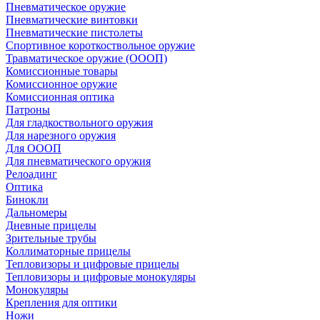
Пневматическое оружие
Пневматические винтовки
Пневматические пистолеты
Спортивное короткоствольное оружие
Травматическое оружие (ОООП)
Комиссионные товары
Комиссионное оружие
Комиссионная оптика
Патроны
Для гладкоствольного оружия
Для нарезного оружия
Для ОООП
Для пневматического оружия
Релоадинг
Оптика
Бинокли
Дальномеры
Дневные прицелы
Зрительные трубы
Коллиматорные прицелы
Тепловизоры и цифровые прицелы
Тепловизоры и цифровые монокуляры
Монокуляры
Крепления для оптики
Ножи