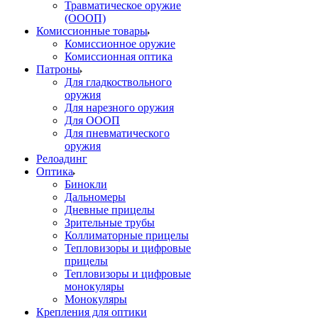
Травматическое оружие
(ОООП)
Комиссионные товары
Комиссионное оружие
Комиссионная оптика
Патроны
Для гладкоствольного
оружия
Для нарезного оружия
Для ОООП
Для пневматического
оружия
Релоадинг
Оптика
Бинокли
Дальномеры
Дневные прицелы
Зрительные трубы
Коллиматорные прицелы
Тепловизоры и цифровые
прицелы
Тепловизоры и цифровые
монокуляры
Монокуляры
Крепления для оптики