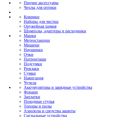
Прочие аксессуары
Чехлы для оптики
Коврики
Наборы для чистки
Оружейная химия
Шомполы, адаптеры и расходники
Манки
Метеостанции
Мишени
Наушники
Очки
Патронташи
Подсумки
Рюкзаки
Сумки
Навигация
Чучела
Аккумуляторы и зарядные устройства
Фонари
Заплатки
Походные стулья
Топоры и пилы
Аэрозоли и средства защиты
Сигнальные устройства