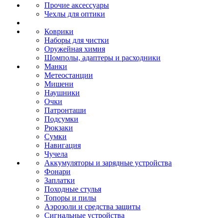
Прочие аксессуары
Чехлы для оптики
Коврики
Наборы для чистки
Оружейная химия
Шомполы, адаптеры и расходники
Манки
Метеостанции
Мишени
Наушники
Очки
Патронташи
Подсумки
Рюкзаки
Сумки
Навигация
Чучела
Аккумуляторы и зарядные устройства
Фонари
Заплатки
Походные стулья
Топоры и пилы
Аэрозоли и средства защиты
Сигнальные устройства