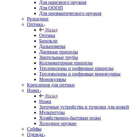
Для нарезного оружия
Для ОООП
Для пневматического оружия
Релоадинг
Оптика
Назад
Оптика
Бинокли
Дальномеры
Дневные прицелы
Зрительные трубы
Коллиматорные прицелы
Тепловизоры и цифровые прицелы
Тепловизоры и цифровые монокуляры
Монокуляры
Крепления для оптики
Ножи
Назад
Ножи
Заточные устройства и точилки для ножей
Мультитулы
Хозяйственно-бытовые ножи
Холодное оружие
Сейфы
Одежда