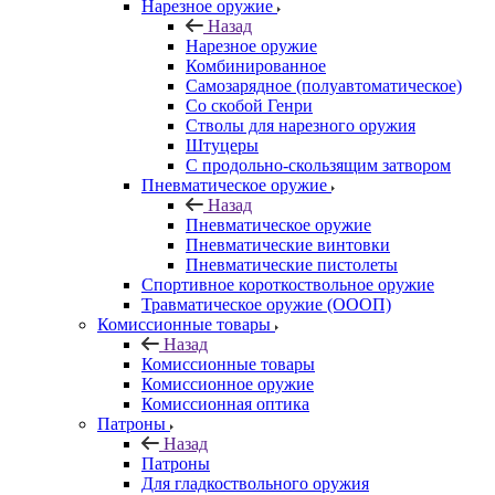
Нарезное оружие
Назад
Нарезное оружие
Комбинированное
Самозарядное (полуавтоматическое)
Со скобой Генри
Стволы для нарезного оружия
Штуцеры
С продольно-скользящим затвором
Пневматическое оружие
Назад
Пневматическое оружие
Пневматические винтовки
Пневматические пистолеты
Спортивное короткоствольное оружие
Травматическое оружие (ОООП)
Комиссионные товары
Назад
Комиссионные товары
Комиссионное оружие
Комиссионная оптика
Патроны
Назад
Патроны
Для гладкоствольного оружия