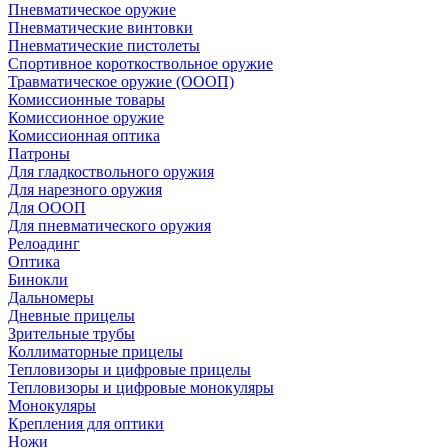
Пневматическое оружие
Пневматические винтовки
Пневматические пистолеты
Спортивное короткоствольное оружие
Травматическое оружие (ОООП)
Комиссионные товары
Комиссионное оружие
Комиссионная оптика
Патроны
Для гладкоствольного оружия
Для нарезного оружия
Для ОООП
Для пневматического оружия
Релоадинг
Оптика
Бинокли
Дальномеры
Дневные прицелы
Зрительные трубы
Коллиматорные прицелы
Тепловизоры и цифровые прицелы
Тепловизоры и цифровые монокуляры
Монокуляры
Крепления для оптики
Ножи