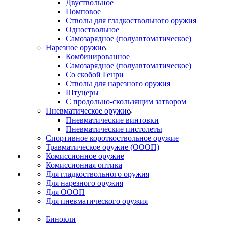
Двуствольное
Помповое
Стволы для гладкоствольного оружия
Одноствольное
Самозарядное (полуавтоматическое)
Нарезное оружие
Комбинированное
Самозарядное (полуавтоматическое)
Со скобой Генри
Стволы для нарезного оружия
Штуцеры
С продольно-скользящим затвором
Пневматическое оружие
Пневматические винтовки
Пневматические пистолеты
Спортивное короткоствольное оружие
Травматическое оружие (ОООП)
Комиссионное оружие
Комиссионная оптика
Для гладкоствольного оружия
Для нарезного оружия
Для ОООП
Для пневматического оружия
Бинокли