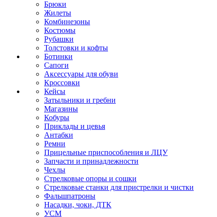
Брюки
Жилеты
Комбинезоны
Костюмы
Рубашки
Толстовки и кофты
Ботинки
Сапоги
Аксессуары для обуви
Кроссовки
Кейсы
Затыльники и гребни
Магазины
Кобуры
Приклады и цевья
Антабки
Ремни
Прицельные приспособления и ЛЦУ
Запчасти и принадлежности
Чехлы
Стрелковые опоры и сошки
Стрелковые станки для пристрелки и чистки
Фальшпатроны
Насадки, чоки, ДТК
УСМ