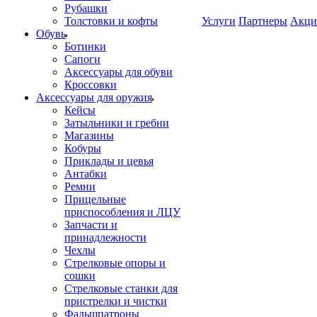
Рубашки
Толстовки и кофты
Услуги
Партнеры
Акци
Обувь
Ботинки
Сапоги
Аксессуары для обуви
Кроссовки
Аксессуары для оружия
Кейсы
Затыльники и гребни
Магазины
Кобуры
Приклады и цевья
Антабки
Ремни
Прицельные
приспособления и ЛЦУ
Запчасти и
принадлежности
Чехлы
Стрелковые опоры и
сошки
Стрелковые станки для
пристрелки и чистки
Фальшпатроны