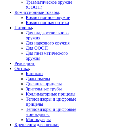
Травматическое оружие
(ОООП)
Комиссионные товары
Комиссионное оружие
Комиссионная оптика
Патроны
Для гладкоствольного
оружия
Для нарезного оружия
Для ОООП
Для пневматического
оружия
Релоадинг
Оптика
Бинокли
Дальномеры
Дневные прицелы
Зрительные трубы
Коллиматорные прицелы
Тепловизоры и цифровые
прицелы
Тепловизоры и цифровые
монокуляры
Монокуляры
Крепления для оптики