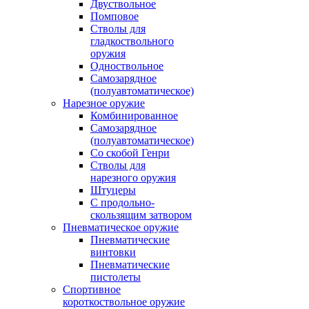
Двуствольное
Помповое
Стволы для
гладкоствольного
оружия
Одноствольное
Самозарядное
(полуавтоматическое)
Нарезное оружие
Комбинированное
Самозарядное
(полуавтоматическое)
Со скобой Генри
Стволы для
нарезного оружия
Штуцеры
С продольно-
скользящим затвором
Пневматическое оружие
Пневматические
винтовки
Пневматические
пистолеты
Спортивное
короткоствольное оружие