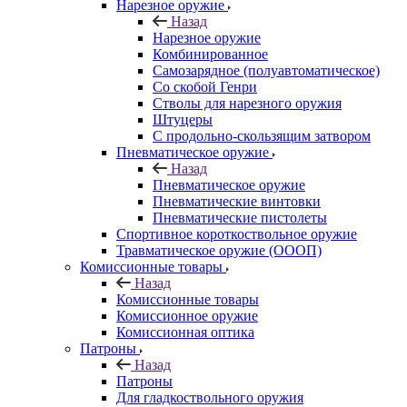
Нарезное оружие
Назад
Нарезное оружие
Комбинированное
Самозарядное (полуавтоматическое)
Со скобой Генри
Стволы для нарезного оружия
Штуцеры
С продольно-скользящим затвором
Пневматическое оружие
Назад
Пневматическое оружие
Пневматические винтовки
Пневматические пистолеты
Спортивное короткоствольное оружие
Травматическое оружие (ОООП)
Комиссионные товары
Назад
Комиссионные товары
Комиссионное оружие
Комиссионная оптика
Патроны
Назад
Патроны
Для гладкоствольного оружия