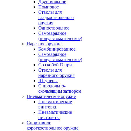
Двуствольное
Помповое
Стволы для
гладкоствольного
оружия
Одноствольное
Самозарядное
(полуавтоматическое)
Нарезное оружие
Комбинированное
Самозарядное
(полуавтоматическое)
Со скобой Генри
Стволы для
нарезного оружия
Штуцеры
С продольно-
скользящим затвором
Пневматическое оружие
Пневматические
винтовки
Пневматические
пистолеты
Спортивное
короткоствольное оружие