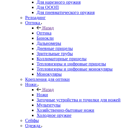
Для нарезного оружия
Для ОООП
Для пневматического оружия
Релоадинг
Оптика
Назад
Оптика
Бинокли
Дальномеры
Дневные прицелы
Зрительные трубы
Коллиматорные прицелы
Тепловизоры и цифровые прицелы
Тепловизоры и цифровые монокуляры
Монокуляры
Крепления для оптики
Ножи
Назад
Ножи
Заточные устройства и точилки для ножей
Мультитулы
Хозяйственно-бытовые ножи
Холодное оружие
Сейфы
Одежда