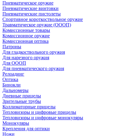
Пневматическое оружие
Пневматические винтовки
Пневматические пистолеты
Спортивное короткоствольное оружие
Травматическое оружие (ОООП)
Комиссионные товары
Комиссионное оружие
Комиссионная оптика
Патроны
Для гладкоствольного оружия
Для нарезного оружия
Для ОООП
Для пневматического оружия
Релоадинг
Оптика
Бинокли
Дальномеры
Дневные прицелы
Зрительные трубы
Коллиматорные прицелы
Тепловизоры и цифровые прицелы
Тепловизоры и цифровые монокуляры
Монокуляры
Крепления для оптики
Ножи