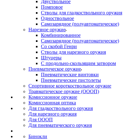
Двуствольное
Помповое
Стволы для гладкоствольного оружия
Одноствольное
Самозарядное (полуавтоматическое)
Нарезное оружие
Комбинированное
Самозарядное (полуавтоматическое)
Со скобой Генри
Стволы для нарезного оружия
Штуцеры
С продольно-скользящим затвором
Пневматическое оружие
Пневматические винтовки
Пневматические пистолеты
Спортивное короткоствольное оружие
Травматическое оружие (ОООП)
Комиссионное оружие
Комиссионная оптика
Для гладкоствольного оружия
Для нарезного оружия
Для ОООП
Для пневматического оружия
Бинокли