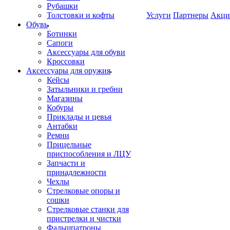
Рубашки
Толстовки и кофты
Услуги
Партнеры
Акци
Обувь
Ботинки
Сапоги
Аксессуары для обуви
Кроссовки
Аксессуары для оружия
Кейсы
Затыльники и гребни
Магазины
Кобуры
Приклады и цевья
Антабки
Ремни
Прицельные
приспособления и ЛЦУ
Запчасти и
принадлежности
Чехлы
Стрелковые опоры и
сошки
Стрелковые станки для
пристрелки и чистки
Фальшпатроны