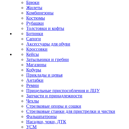
Брюки
Жилеты
Комбинезоны
Костюмы
Рубашки
Толстовки и кофты
Ботинки
Сапоги
Аксессуары для обуви
Кроссовки
Кейсы
Затыльники и гребни
Магазины
Кобуры
Приклады и цевья
Антабки
Ремни
Прицельные приспособления и ЛЦУ
Запчасти и принадлежности
Чехлы
Стрелковые опоры и сошки
Стрелковые станки для пристрелки и чистки
Фальшпатроны
Насадки, чоки, ДТК
УСМ