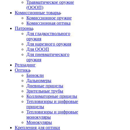
Травматическое оружие
(ОООП)
Комиссионные товары
Комиссионное оружие
Комиссионная оптика
Патроны
Для гладкоствольного
оружия
Для нарезного оружия
Для ОООП
Для пневматического
оружия
Релоадинг
Оптика
Бинокли
Дальномеры
Дневные прицелы
Зрительные трубы
Коллиматорные прицелы
Тепловизоры и цифровые
прицелы
Тепловизоры и цифровые
монокуляры
Монокуляры
Крепления для оптики