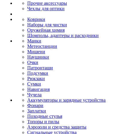
Прочие аксессуары
Чехлы для оптики
Коврики
Наборы для чистки
Оружейная химия
Шомполы, адаптеры и расходники
Манки
Метеостанции
Мишени
Наушники
Очки
Патронташи
Подсумки
Рюкзаки
Сумки
Навигация
Чучела
Аккумуляторы и зарядные устройства
Фонари
Заплатки
Походные стулья
Топоры и пилы
Аэрозоли и средства защиты
Сигнальные устройства