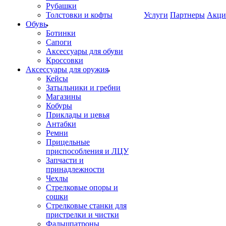
Рубашки
Толстовки и кофты
Услуги
Партнеры
Акци
Обувь
Ботинки
Сапоги
Аксессуары для обуви
Кроссовки
Аксессуары для оружия
Кейсы
Затыльники и гребни
Магазины
Кобуры
Приклады и цевья
Антабки
Ремни
Прицельные
приспособления и ЛЦУ
Запчасти и
принадлежности
Чехлы
Стрелковые опоры и
сошки
Стрелковые станки для
пристрелки и чистки
Фальшпатроны