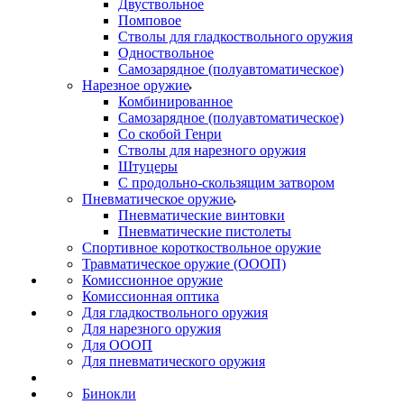
Двуствольное
Помповое
Стволы для гладкоствольного оружия
Одноствольное
Самозарядное (полуавтоматическое)
Нарезное оружие
Комбинированное
Самозарядное (полуавтоматическое)
Со скобой Генри
Стволы для нарезного оружия
Штуцеры
С продольно-скользящим затвором
Пневматическое оружие
Пневматические винтовки
Пневматические пистолеты
Спортивное короткоствольное оружие
Травматическое оружие (ОООП)
Комиссионное оружие
Комиссионная оптика
Для гладкоствольного оружия
Для нарезного оружия
Для ОООП
Для пневматического оружия
Бинокли