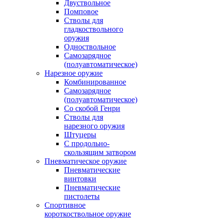
Двуствольное
Помповое
Стволы для
гладкоствольного
оружия
Одноствольное
Самозарядное
(полуавтоматическое)
Нарезное оружие
Комбинированное
Самозарядное
(полуавтоматическое)
Со скобой Генри
Стволы для
нарезного оружия
Штуцеры
С продольно-
скользящим затвором
Пневматическое оружие
Пневматические
винтовки
Пневматические
пистолеты
Спортивное
короткоствольное оружие