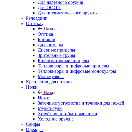
Для нарезного оружия
Для ОООП
Для пневматического оружия
Релоадинг
Оптика
Назад
Оптика
Бинокли
Дальномеры
Дневные прицелы
Зрительные трубы
Коллиматорные прицелы
Тепловизоры и цифровые прицелы
Тепловизоры и цифровые монокуляры
Монокуляры
Крепления для оптики
Ножи
Назад
Ножи
Заточные устройства и точилки для ножей
Мультитулы
Хозяйственно-бытовые ножи
Холодное оружие
Сейфы
Одежда