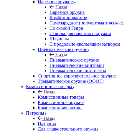
Нарезное оружие
Назад
Нарезное оружие
Комбинированное
Самозарядное (полуавтоматическое)
Со скобой Генри
Стволы для нарезного оружия
Штуцеры
С продольно-скользящим затвором
Пневматическое оружие
Назад
Пневматическое оружие
Пневматические винтовки
Пневматические пистолеты
Спортивное короткоствольное оружие
Травматическое оружие (ОООП)
Комиссионные товары
Назад
Комиссионные товары
Комиссионное оружие
Комиссионная оптика
Патроны
Назад
Патроны
Для гладкоствольного оружия