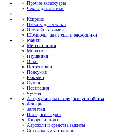
Прочие аксессуары
Чехлы для оптики
Коврики
Наборы для чистки
Оружейная химия
Шомполы, адаптеры и расходники
Манки
Метеостанции
Мишени
Наушники
Очки
Патронташи
Подсумки
Рюкзаки
Сумки
Навигация
Чучела
Аккумуляторы и зарядные устройства
Фонари
Заплатки
Походные стулья
Топоры и пилы
Аэрозоли и средства защиты
Сигнальные устройства