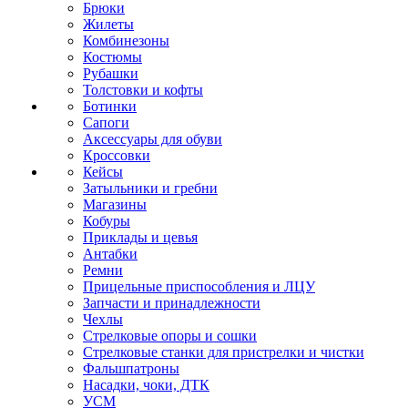
Брюки
Жилеты
Комбинезоны
Костюмы
Рубашки
Толстовки и кофты
Ботинки
Сапоги
Аксессуары для обуви
Кроссовки
Кейсы
Затыльники и гребни
Магазины
Кобуры
Приклады и цевья
Антабки
Ремни
Прицельные приспособления и ЛЦУ
Запчасти и принадлежности
Чехлы
Стрелковые опоры и сошки
Стрелковые станки для пристрелки и чистки
Фальшпатроны
Насадки, чоки, ДТК
УСМ