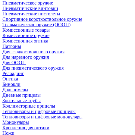
Пневматическое оружие
Пневматические винтовки
Пневматические пистолеты
Спортивное короткоствольное оружие
Травматическое оружие (ОООП)
Комиссионные товары
Комиссионное оружие
Комиссионная оптика
Патроны
Для гладкоствольного оружия
Для нарезного оружия
Для ОООП
Для пневматического оружия
Релоадинг
Оптика
Бинокли
Дальномеры
Дневные прицелы
Зрительные трубы
Коллиматорные прицелы
Тепловизоры и цифровые прицелы
Тепловизоры и цифровые монокуляры
Монокуляры
Крепления для оптики
Ножи