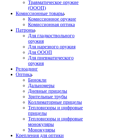
Травматическое оружие
(ОООП)
Комиссионные товары
Комиссионное оружие
Комиссионная оптика
Патроны
Для гладкоствольного
оружия
Для нарезного оружия
Для ОООП
Для пневматического
оружия
Релоадинг
Оптика
Бинокли
Дальномеры
Дневные прицелы
Зрительные трубы
Коллиматорные прицелы
Тепловизоры и цифровые
прицелы
Тепловизоры и цифровые
монокуляры
Монокуляры
Крепления для оптики