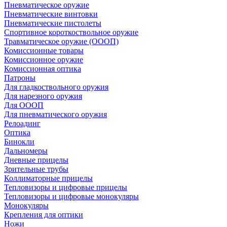
Пневматическое оружие
Пневматические винтовки
Пневматические пистолеты
Спортивное короткоствольное оружие
Травматическое оружие (ОООП)
Комиссионные товары
Комиссионное оружие
Комиссионная оптика
Патроны
Для гладкоствольного оружия
Для нарезного оружия
Для ОООП
Для пневматического оружия
Релоадинг
Оптика
Бинокли
Дальномеры
Дневные прицелы
Зрительные трубы
Коллиматорные прицелы
Тепловизоры и цифровые прицелы
Тепловизоры и цифровые монокуляры
Монокуляры
Крепления для оптики
Ножи