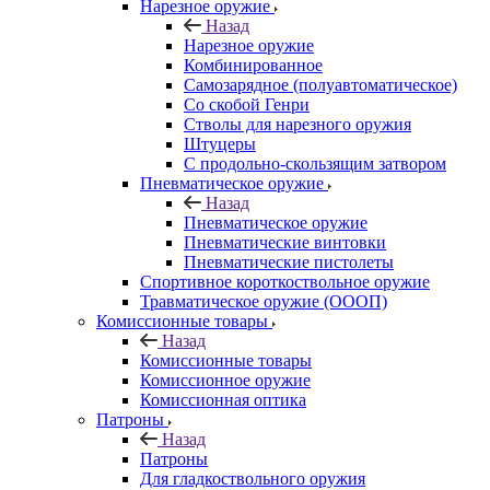
Нарезное оружие
Назад
Нарезное оружие
Комбинированное
Самозарядное (полуавтоматическое)
Со скобой Генри
Стволы для нарезного оружия
Штуцеры
С продольно-скользящим затвором
Пневматическое оружие
Назад
Пневматическое оружие
Пневматические винтовки
Пневматические пистолеты
Спортивное короткоствольное оружие
Травматическое оружие (ОООП)
Комиссионные товары
Назад
Комиссионные товары
Комиссионное оружие
Комиссионная оптика
Патроны
Назад
Патроны
Для гладкоствольного оружия