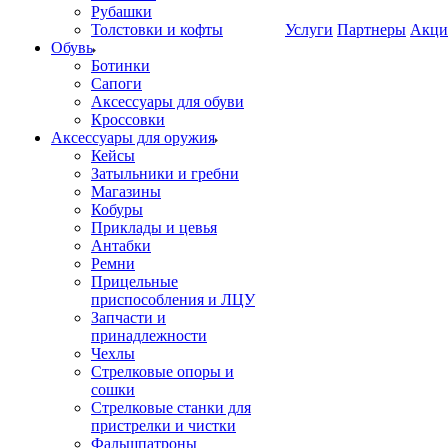
Рубашки
Толстовки и кофты
Услуги
Партнеры
Акци
Обувь
Ботинки
Сапоги
Аксессуары для обуви
Кроссовки
Аксессуары для оружия
Кейсы
Затыльники и гребни
Магазины
Кобуры
Приклады и цевья
Антабки
Ремни
Прицельные
приспособления и ЛЦУ
Запчасти и
принадлежности
Чехлы
Стрелковые опоры и
сошки
Стрелковые станки для
пристрелки и чистки
Фальшпатроны