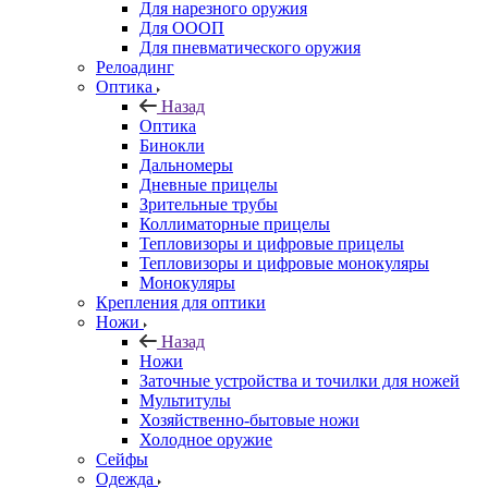
Для нарезного оружия
Для ОООП
Для пневматического оружия
Релоадинг
Оптика
Назад
Оптика
Бинокли
Дальномеры
Дневные прицелы
Зрительные трубы
Коллиматорные прицелы
Тепловизоры и цифровые прицелы
Тепловизоры и цифровые монокуляры
Монокуляры
Крепления для оптики
Ножи
Назад
Ножи
Заточные устройства и точилки для ножей
Мультитулы
Хозяйственно-бытовые ножи
Холодное оружие
Сейфы
Одежда