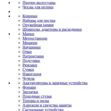
Прочие аксессуары
Чехлы для оптики
Коврики
Наборы для чистки
Оружейная химия
Шомполы, адаптеры и расходники
Манки
Метеостанции
Мишени
Наушники
Очки
Патронташи
Подсумки
Рюкзаки
Сумки
Навигация
Чучела
Аккумуляторы и зарядные устройства
Фонари
Заплатки
Походные стулья
Топоры и пилы
Аэрозоли и средства защиты
Сигнальные устройства