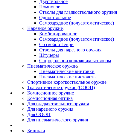
Двуствольное
Помповое
Стволы для гладкоствольного оружия
Одноствольное
Самозарядное (полуавтоматическое)
Нарезное оружие
Комбинированное
Самозарядное (полуавтоматическое)
Со скобой Генри
Стволы для нарезного оружия
Штуцеры
С продольно-скользящим затвором
Пневматическое оружие
Пневматические винтовки
Пневматические пистолеты
Спортивное короткоствольное оружие
Травматическое оружие (ОООП)
Комиссионное оружие
Комиссионная оптика
Для гладкоствольного оружия
Для нарезного оружия
Для ОООП
Для пневматического оружия
Бинокли