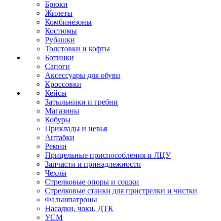
Брюки
Жилеты
Комбинезоны
Костюмы
Рубашки
Толстовки и кофты
Ботинки
Сапоги
Аксессуары для обуви
Кроссовки
Кейсы
Затыльники и гребни
Магазины
Кобуры
Приклады и цевья
Антабки
Ремни
Прицельные приспособления и ЛЦУ
Запчасти и принадлежности
Чехлы
Стрелковые опоры и сошки
Стрелковые станки для пристрелки и чистки
Фальшпатроны
Насадки, чоки, ДТК
УСМ