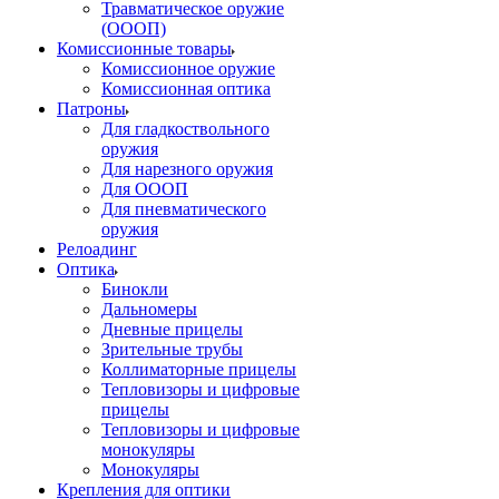
Травматическое оружие
(ОООП)
Комиссионные товары
Комиссионное оружие
Комиссионная оптика
Патроны
Для гладкоствольного
оружия
Для нарезного оружия
Для ОООП
Для пневматического
оружия
Релоадинг
Оптика
Бинокли
Дальномеры
Дневные прицелы
Зрительные трубы
Коллиматорные прицелы
Тепловизоры и цифровые
прицелы
Тепловизоры и цифровые
монокуляры
Монокуляры
Крепления для оптики