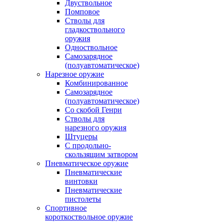
Двуствольное
Помповое
Стволы для
гладкоствольного
оружия
Одноствольное
Самозарядное
(полуавтоматическое)
Нарезное оружие
Комбинированное
Самозарядное
(полуавтоматическое)
Со скобой Генри
Стволы для
нарезного оружия
Штуцеры
С продольно-
скользящим затвором
Пневматическое оружие
Пневматические
винтовки
Пневматические
пистолеты
Спортивное
короткоствольное оружие