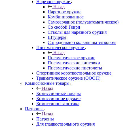
Нарезное оружие
Назад
Нарезное оружие
Комбинированное
Самозарядное (полуавтоматическое)
Со скобой Генри
Стволы для нарезного оружия
Штуцеры
С продольно-скользящим затвором
Пневматическое оружие
Назад
Пневматическое оружие
Пневматические винтовки
Пневматические пистолеты
Спортивное короткоствольное оружие
Травматическое оружие (ОООП)
Комиссионные товары
Назад
Комиссионные товары
Комиссионное оружие
Комиссионная оптика
Патроны
Назад
Патроны
Для гладкоствольного оружия