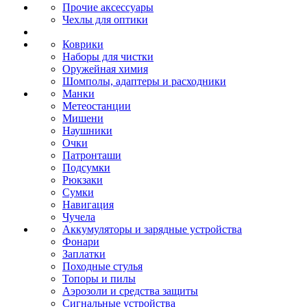
Прочие аксессуары
Чехлы для оптики
Коврики
Наборы для чистки
Оружейная химия
Шомполы, адаптеры и расходники
Манки
Метеостанции
Мишени
Наушники
Очки
Патронташи
Подсумки
Рюкзаки
Сумки
Навигация
Чучела
Аккумуляторы и зарядные устройства
Фонари
Заплатки
Походные стулья
Топоры и пилы
Аэрозоли и средства защиты
Сигнальные устройства