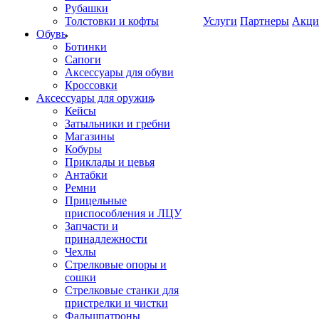
Рубашки
Толстовки и кофты
Услуги
Партнеры
Акци
Обувь
Ботинки
Сапоги
Аксессуары для обуви
Кроссовки
Аксессуары для оружия
Кейсы
Затыльники и гребни
Магазины
Кобуры
Приклады и цевья
Антабки
Ремни
Прицельные
приспособления и ЛЦУ
Запчасти и
принадлежности
Чехлы
Стрелковые опоры и
сошки
Стрелковые станки для
пристрелки и чистки
Фальшпатроны