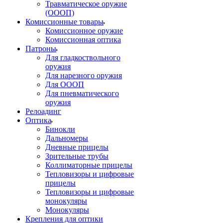
Травматическое оружие
(ОООП)
Комиссионные товары
Комиссионное оружие
Комиссионная оптика
Патроны
Для гладкоствольного
оружия
Для нарезного оружия
Для ОООП
Для пневматического
оружия
Релоадинг
Оптика
Бинокли
Дальномеры
Дневные прицелы
Зрительные трубы
Коллиматорные прицелы
Тепловизоры и цифровые
прицелы
Тепловизоры и цифровые
монокуляры
Монокуляры
Крепления для оптики