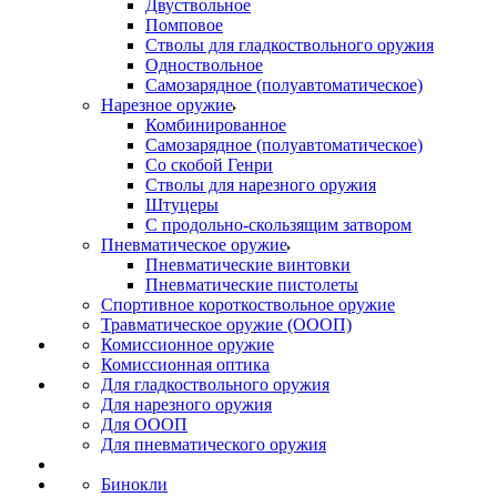
Двуствольное
Помповое
Стволы для гладкоствольного оружия
Одноствольное
Самозарядное (полуавтоматическое)
Нарезное оружие
Комбинированное
Самозарядное (полуавтоматическое)
Со скобой Генри
Стволы для нарезного оружия
Штуцеры
С продольно-скользящим затвором
Пневматическое оружие
Пневматические винтовки
Пневматические пистолеты
Спортивное короткоствольное оружие
Травматическое оружие (ОООП)
Комиссионное оружие
Комиссионная оптика
Для гладкоствольного оружия
Для нарезного оружия
Для ОООП
Для пневматического оружия
Бинокли