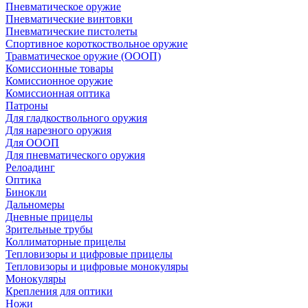
Пневматическое оружие
Пневматические винтовки
Пневматические пистолеты
Спортивное короткоствольное оружие
Травматическое оружие (ОООП)
Комиссионные товары
Комиссионное оружие
Комиссионная оптика
Патроны
Для гладкоствольного оружия
Для нарезного оружия
Для ОООП
Для пневматического оружия
Релоадинг
Оптика
Бинокли
Дальномеры
Дневные прицелы
Зрительные трубы
Коллиматорные прицелы
Тепловизоры и цифровые прицелы
Тепловизоры и цифровые монокуляры
Монокуляры
Крепления для оптики
Ножи