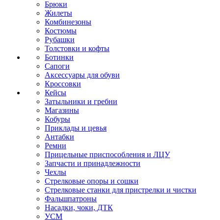
Брюки
Жилеты
Комбинезоны
Костюмы
Рубашки
Толстовки и кофты
Ботинки
Сапоги
Аксессуары для обуви
Кроссовки
Кейсы
Затыльники и гребни
Магазины
Кобуры
Приклады и цевья
Антабки
Ремни
Прицельные приспособления и ЛЦУ
Запчасти и принадлежности
Чехлы
Стрелковые опоры и сошки
Стрелковые станки для пристрелки и чистки
Фальшпатроны
Насадки, чоки, ДТК
УСМ