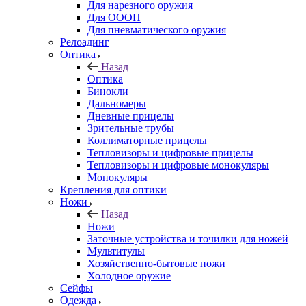
Для нарезного оружия
Для ОООП
Для пневматического оружия
Релоадинг
Оптика
Назад
Оптика
Бинокли
Дальномеры
Дневные прицелы
Зрительные трубы
Коллиматорные прицелы
Тепловизоры и цифровые прицелы
Тепловизоры и цифровые монокуляры
Монокуляры
Крепления для оптики
Ножи
Назад
Ножи
Заточные устройства и точилки для ножей
Мультитулы
Хозяйственно-бытовые ножи
Холодное оружие
Сейфы
Одежда