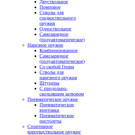
Двуствольное
Помповое
Стволы для
гладкоствольного
оружия
Одноствольное
Самозарядное
(полуавтоматическое)
Нарезное оружие
Комбинированное
Самозарядное
(полуавтоматическое)
Со скобой Генри
Стволы для
нарезного оружия
Штуцеры
С продольно-
скользящим затвором
Пневматическое оружие
Пневматические
винтовки
Пневматические
пистолеты
Спортивное
короткоствольное оружие