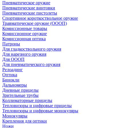
Пневматическое оружие
Пневматические винтовки
Пневматические пистолеты
Спортивное короткоствольное оружие
Травматическое оружие (ОООП)
Комиссионные товары
Комиссионное оружие
Комиссионная оптика
Патроны
Для гладкоствольного оружия
Для нарезного оружия
Для ОООП
Для пневматического оружия
Релоадинг
Оптика
Бинокли
Дальномеры
Дневные прицелы
Зрительные трубы
Коллиматорные прицелы
Тепловизоры и цифровые прицелы
Тепловизоры и цифровые монокуляры
Монокуляры
Крепления для оптики
Ножи