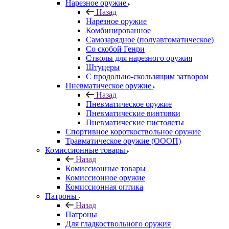
Нарезное оружие
Назад
Нарезное оружие
Комбинированное
Самозарядное (полуавтоматическое)
Со скобой Генри
Стволы для нарезного оружия
Штуцеры
С продольно-скользящим затвором
Пневматическое оружие
Назад
Пневматическое оружие
Пневматические винтовки
Пневматические пистолеты
Спортивное короткоствольное оружие
Травматическое оружие (ОООП)
Комиссионные товары
Назад
Комиссионные товары
Комиссионное оружие
Комиссионная оптика
Патроны
Назад
Патроны
Для гладкоствольного оружия