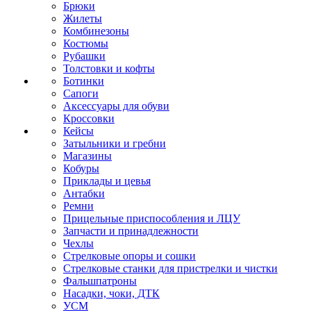
Брюки
Жилеты
Комбинезоны
Костюмы
Рубашки
Толстовки и кофты
Ботинки
Сапоги
Аксессуары для обуви
Кроссовки
Кейсы
Затыльники и гребни
Магазины
Кобуры
Приклады и цевья
Антабки
Ремни
Прицельные приспособления и ЛЦУ
Запчасти и принадлежности
Чехлы
Стрелковые опоры и сошки
Стрелковые станки для пристрелки и чистки
Фальшпатроны
Насадки, чоки, ДТК
УСМ