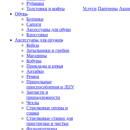
Рубашки
Толстовки и кофты
Услуги
Партнеры
Акци
Обувь
Ботинки
Сапоги
Аксессуары для обуви
Кроссовки
Аксессуары для оружия
Кейсы
Затыльники и гребни
Магазины
Кобуры
Приклады и цевья
Антабки
Ремни
Прицельные
приспособления и ЛЦУ
Запчасти и
принадлежности
Чехлы
Стрелковые опоры и
сошки
Стрелковые станки для
пристрелки и чистки
Фальшпатроны