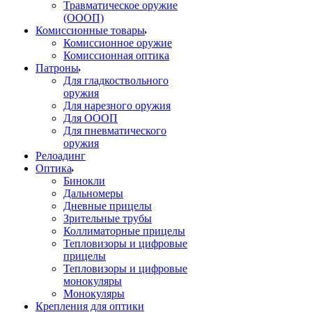
Травматическое оружие
(ОООП)
Комиссионные товары
Комиссионное оружие
Комиссионная оптика
Патроны
Для гладкоствольного
оружия
Для нарезного оружия
Для ОООП
Для пневматического
оружия
Релоадинг
Оптика
Бинокли
Дальномеры
Дневные прицелы
Зрительные трубы
Коллиматорные прицелы
Тепловизоры и цифровые
прицелы
Тепловизоры и цифровые
монокуляры
Монокуляры
Крепления для оптики