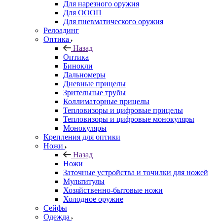
Для нарезного оружия
Для ОООП
Для пневматического оружия
Релоадинг
Оптика
Назад
Оптика
Бинокли
Дальномеры
Дневные прицелы
Зрительные трубы
Коллиматорные прицелы
Тепловизоры и цифровые прицелы
Тепловизоры и цифровые монокуляры
Монокуляры
Крепления для оптики
Ножи
Назад
Ножи
Заточные устройства и точилки для ножей
Мультитулы
Хозяйственно-бытовые ножи
Холодное оружие
Сейфы
Одежда