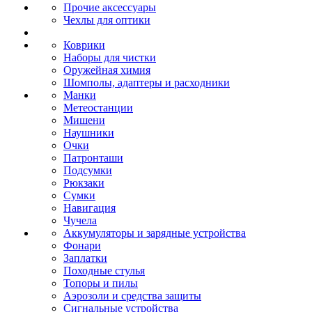
Прочие аксессуары
Чехлы для оптики
Коврики
Наборы для чистки
Оружейная химия
Шомполы, адаптеры и расходники
Манки
Метеостанции
Мишени
Наушники
Очки
Патронташи
Подсумки
Рюкзаки
Сумки
Навигация
Чучела
Аккумуляторы и зарядные устройства
Фонари
Заплатки
Походные стулья
Топоры и пилы
Аэрозоли и средства защиты
Сигнальные устройства