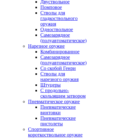
Двуствольное
Помповое
Стволы для
гладкоствольного
оружия
Одноствольное
Самозарядное
(полуавтоматическое)
Нарезное оружие
Комбинированное
Самозарядное
(полуавтоматическое)
Со скобой Генри
Стволы для
нарезного оружия
Штуцеры
С продольно-
скользящим затвором
Пневматическое оружие
Пневматические
винтовки
Пневматические
пистолеты
Спортивное
короткоствольное оружие