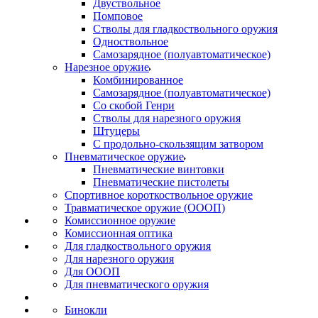
Двуствольное
Помповое
Стволы для гладкоствольного оружия
Одноствольное
Самозарядное (полуавтоматическое)
Нарезное оружие
Комбинированное
Самозарядное (полуавтоматическое)
Со скобой Генри
Стволы для нарезного оружия
Штуцеры
С продольно-скользящим затвором
Пневматическое оружие
Пневматические винтовки
Пневматические пистолеты
Спортивное короткоствольное оружие
Травматическое оружие (ОООП)
Комиссионное оружие
Комиссионная оптика
Для гладкоствольного оружия
Для нарезного оружия
Для ОООП
Для пневматического оружия
Бинокли