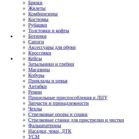
Брюки
Жилеты
Комбинезоны
Костюмы
Рубашки
Толстовки и кофты
Ботинки
Сапоги
Аксессуары для обуви
Кроссовки
Кейсы
Затыльники и гребни
Магазины
Кобуры
Приклады и цевья
Антабки
Ремни
Прицельные приспособления и ЛЦУ
Запчасти и принадлежности
Чехлы
Стрелковые опоры и сошки
Стрелковые станки для пристрелки и чистки
Фальшпатроны
Насадки, чоки, ДТК
УСМ