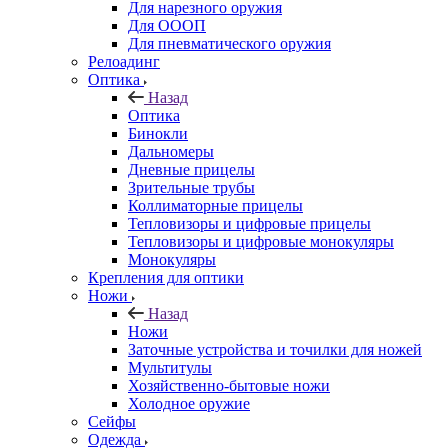
Для нарезного оружия
Для ОООП
Для пневматического оружия
Релоадинг
Оптика
Назад
Оптика
Бинокли
Дальномеры
Дневные прицелы
Зрительные трубы
Коллиматорные прицелы
Тепловизоры и цифровые прицелы
Тепловизоры и цифровые монокуляры
Монокуляры
Крепления для оптики
Ножи
Назад
Ножи
Заточные устройства и точилки для ножей
Мультитулы
Хозяйственно-бытовые ножи
Холодное оружие
Сейфы
Одежда