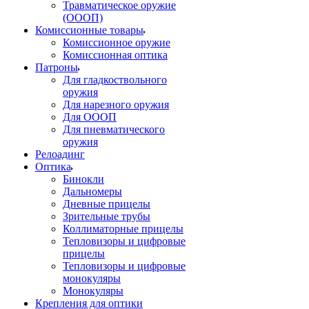
Травматическое оружие
(ОООП)
Комиссионные товары
Комиссионное оружие
Комиссионная оптика
Патроны
Для гладкоствольного
оружия
Для нарезного оружия
Для ОООП
Для пневматического
оружия
Релоадинг
Оптика
Бинокли
Дальномеры
Дневные прицелы
Зрительные трубы
Коллиматорные прицелы
Тепловизоры и цифровые
прицелы
Тепловизоры и цифровые
монокуляры
Монокуляры
Крепления для оптики