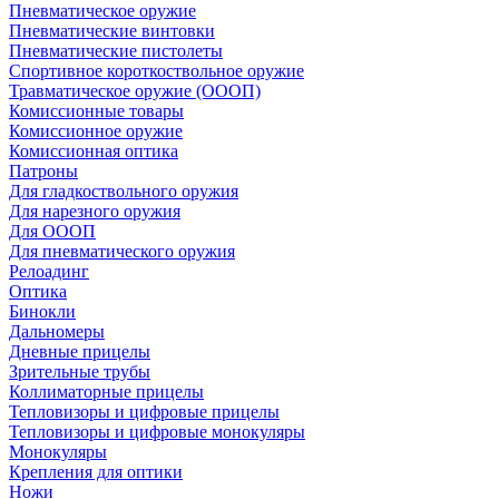
Пневматическое оружие
Пневматические винтовки
Пневматические пистолеты
Спортивное короткоствольное оружие
Травматическое оружие (ОООП)
Комиссионные товары
Комиссионное оружие
Комиссионная оптика
Патроны
Для гладкоствольного оружия
Для нарезного оружия
Для ОООП
Для пневматического оружия
Релоадинг
Оптика
Бинокли
Дальномеры
Дневные прицелы
Зрительные трубы
Коллиматорные прицелы
Тепловизоры и цифровые прицелы
Тепловизоры и цифровые монокуляры
Монокуляры
Крепления для оптики
Ножи