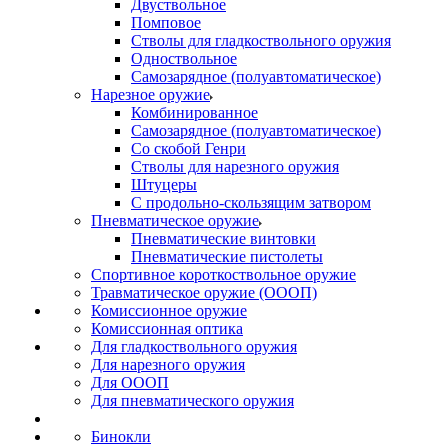
Двуствольное
Помповое
Стволы для гладкоствольного оружия
Одноствольное
Самозарядное (полуавтоматическое)
Нарезное оружие
Комбинированное
Самозарядное (полуавтоматическое)
Со скобой Генри
Стволы для нарезного оружия
Штуцеры
С продольно-скользящим затвором
Пневматическое оружие
Пневматические винтовки
Пневматические пистолеты
Спортивное короткоствольное оружие
Травматическое оружие (ОООП)
Комиссионное оружие
Комиссионная оптика
Для гладкоствольного оружия
Для нарезного оружия
Для ОООП
Для пневматического оружия
Бинокли