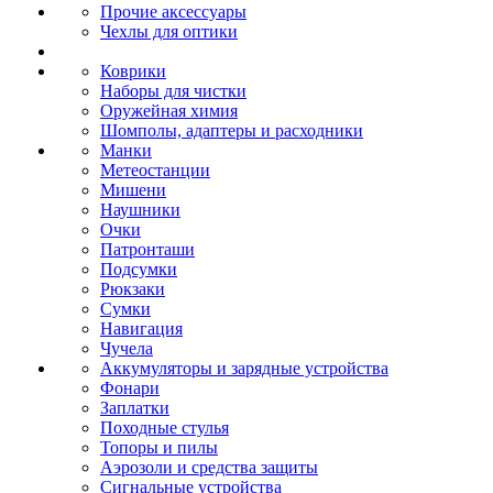
Прочие аксессуары
Чехлы для оптики
Коврики
Наборы для чистки
Оружейная химия
Шомполы, адаптеры и расходники
Манки
Метеостанции
Мишени
Наушники
Очки
Патронташи
Подсумки
Рюкзаки
Сумки
Навигация
Чучела
Аккумуляторы и зарядные устройства
Фонари
Заплатки
Походные стулья
Топоры и пилы
Аэрозоли и средства защиты
Сигнальные устройства