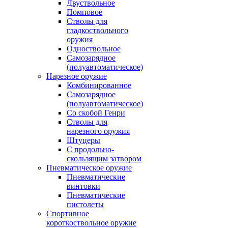
Двуствольное
Помповое
Стволы для
гладкоствольного
оружия
Одноствольное
Самозарядное
(полуавтоматическое)
Нарезное оружие
Комбинированное
Самозарядное
(полуавтоматическое)
Со скобой Генри
Стволы для
нарезного оружия
Штуцеры
С продольно-
скользящим затвором
Пневматическое оружие
Пневматические
винтовки
Пневматические
пистолеты
Спортивное
короткоствольное оружие