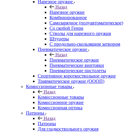
Нарезное оружие
Назад
Нарезное оружие
Комбинированное
Самозарядное (полуавтоматическое)
Со скобой Генри
Стволы для нарезного оружия
Штуцеры
С продольно-скользящим затвором
Пневматическое оружие
Назад
Пневматическое оружие
Пневматические винтовки
Пневматические пистолеты
Спортивное короткоствольное оружие
Травматическое оружие (ОООП)
Комиссионные товары
Назад
Комиссионные товары
Комиссионное оружие
Комиссионная оптика
Патроны
Назад
Патроны
Для гладкоствольного оружия