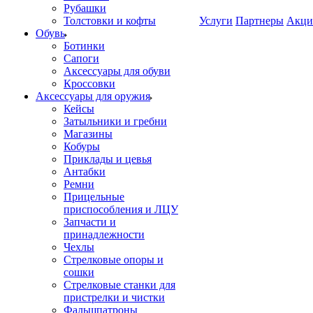
Рубашки
Толстовки и кофты
Услуги
Партнеры
Акци
Обувь
Ботинки
Сапоги
Аксессуары для обуви
Кроссовки
Аксессуары для оружия
Кейсы
Затыльники и гребни
Магазины
Кобуры
Приклады и цевья
Антабки
Ремни
Прицельные
приспособления и ЛЦУ
Запчасти и
принадлежности
Чехлы
Стрелковые опоры и
сошки
Стрелковые станки для
пристрелки и чистки
Фальшпатроны