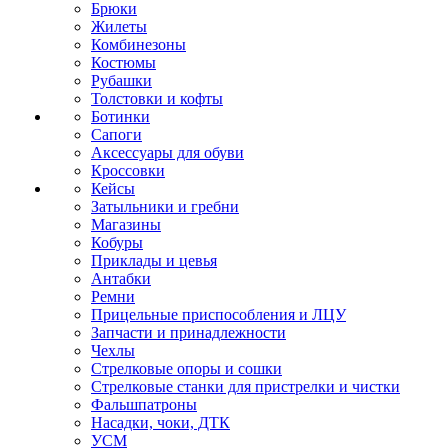
Брюки
Жилеты
Комбинезоны
Костюмы
Рубашки
Толстовки и кофты
Ботинки
Сапоги
Аксессуары для обуви
Кроссовки
Кейсы
Затыльники и гребни
Магазины
Кобуры
Приклады и цевья
Антабки
Ремни
Прицельные приспособления и ЛЦУ
Запчасти и принадлежности
Чехлы
Стрелковые опоры и сошки
Стрелковые станки для пристрелки и чистки
Фальшпатроны
Насадки, чоки, ДТК
УСМ