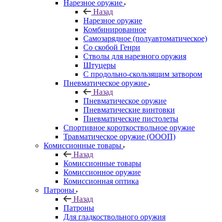
Нарезное оружие
Назад
Нарезное оружие
Комбинированное
Самозарядное (полуавтоматическое)
Со скобой Генри
Стволы для нарезного оружия
Штуцеры
С продольно-скользящим затвором
Пневматическое оружие
Назад
Пневматическое оружие
Пневматические винтовки
Пневматические пистолеты
Спортивное короткоствольное оружие
Травматическое оружие (ОООП)
Комиссионные товары
Назад
Комиссионные товары
Комиссионное оружие
Комиссионная оптика
Патроны
Назад
Патроны
Для гладкоствольного оружия