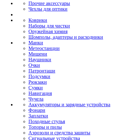
Прочие аксессуары
Чехлы для оптики
Коврики
Наборы для чистки
Оружейная химия
Шомполы, адаптеры и расходники
Манки
Метеостанции
Мишени
Наушники
Очки
Патронташи
Подсумки
Рюкзаки
Сумки
Навигация
Чучела
Аккумуляторы и зарядные устройства
Фонари
Заплатки
Походные стулья
Топоры и пилы
Аэрозоли и средства защиты
Сигнальные устройства