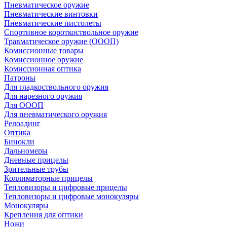
Пневматическое оружие
Пневматические винтовки
Пневматические пистолеты
Спортивное короткоствольное оружие
Травматическое оружие (ОООП)
Комиссионные товары
Комиссионное оружие
Комиссионная оптика
Патроны
Для гладкоствольного оружия
Для нарезного оружия
Для ОООП
Для пневматического оружия
Релоадинг
Оптика
Бинокли
Дальномеры
Дневные прицелы
Зрительные трубы
Коллиматорные прицелы
Тепловизоры и цифровые прицелы
Тепловизоры и цифровые монокуляры
Монокуляры
Крепления для оптики
Ножи