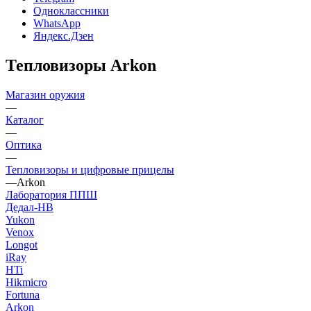
Одноклассники
WhatsApp
Яндекс.Дзен
Тепловизоры Arkon
Магазин оружия
—
Каталог
—
Оптика
—
Тепловизоры и цифровые прицелы
—
Arkon
Лаборатория ППШ
Дедал-НВ
Yukon
Venox
Longot
iRay
HTi
Hikmicro
Fortuna
Arkon