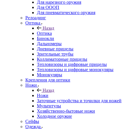
Для нарезного оружия
Для ОООП
Для пневматического оружия
Релоадинг
Оптика
Назад
Оптика
Бинокли
Дальномеры
Дневные прицелы
Зрительные трубы
Коллиматорные прицелы
Тепловизоры и цифровые прицелы
Тепловизоры и цифровые монокуляры
Монокуляры
Крепления для оптики
Ножи
Назад
Ножи
Заточные устройства и точилки для ножей
Мультитулы
Хозяйственно-бытовые ножи
Холодное оружие
Сейфы
Одежда