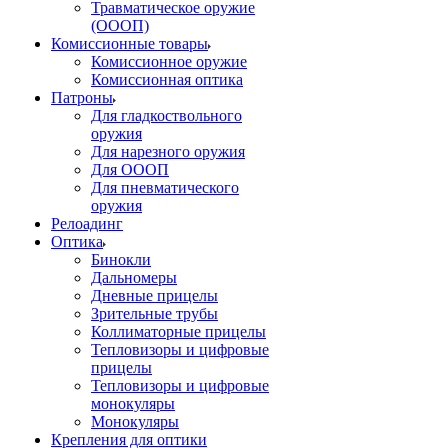
Травматическое оружие
(ОООП)
Комиссионные товары
Комиссионное оружие
Комиссионная оптика
Патроны
Для гладкоствольного
оружия
Для нарезного оружия
Для ОООП
Для пневматического
оружия
Релоадинг
Оптика
Бинокли
Дальномеры
Дневные прицелы
Зрительные трубы
Коллиматорные прицелы
Тепловизоры и цифровые
прицелы
Тепловизоры и цифровые
монокуляры
Монокуляры
Крепления для оптики