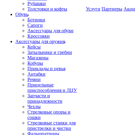
Рубашки
Толстовки и кофты
Услуги
Партнеры
Акци
Обувь
Ботинки
Сапоги
Аксессуары для обуви
Кроссовки
Аксессуары для оружия
Кейсы
Затыльники и гребни
Магазины
Кобуры
Приклады и цевья
Антабки
Ремни
Прицельные
приспособления и ЛЦУ
Запчасти и
принадлежности
Чехлы
Стрелковые опоры и
сошки
Стрелковые станки для
пристрелки и чистки
Фальшпатроны