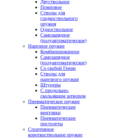
Двуствольное
Помповое
Стволы для
гладкоствольного
оружия
Одноствольное
Самозарядное
(полуавтоматическое)
Нарезное оружие
Комбинированное
Самозарядное
(полуавтоматическое)
Со скобой Генри
Стволы для
нарезного оружия
Штуцеры
С продольно-
скользящим затвором
Пневматическое оружие
Пневматические
винтовки
Пневматические
пистолеты
Спортивное
короткоствольное оружие