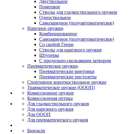
Двуствольное
Помповое
Стволы для гладкоствольного оружия
Одноствольное
Самозарядное (полуавтоматическое)
Нарезное оружие
Комбинированное
Самозарядное (полуавтоматическое)
Со скобой Генри
Стволы для нарезного оружия
Штуцеры
С продольно-скользящим затвором
Пневматическое оружие
Пневматические винтовки
Пневматические пистолеты
Спортивное короткоствольное оружие
Травматическое оружие (ОООП)
Комиссионное оружие
Комиссионная оптика
Для гладкоствольного оружия
Для нарезного оружия
Для ОООП
Для пневматического оружия
Бинокли