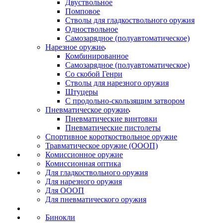
Двуствольное
Помповое
Стволы для гладкоствольного оружия
Одноствольное
Самозарядное (полуавтоматическое)
Нарезное оружие
Комбинированное
Самозарядное (полуавтоматическое)
Со скобой Генри
Стволы для нарезного оружия
Штуцеры
С продольно-скользящим затвором
Пневматическое оружие
Пневматические винтовки
Пневматические пистолеты
Спортивное короткоствольное оружие
Травматическое оружие (ОООП)
Комиссионное оружие
Комиссионная оптика
Для гладкоствольного оружия
Для нарезного оружия
Для ОООП
Для пневматического оружия
Бинокли