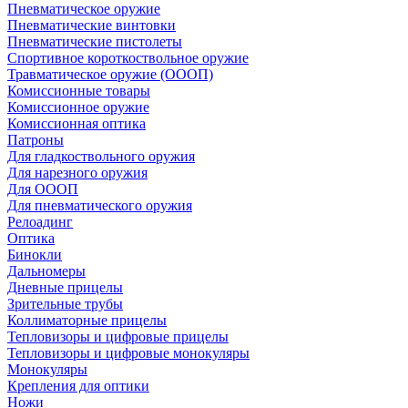
Пневматическое оружие
Пневматические винтовки
Пневматические пистолеты
Спортивное короткоствольное оружие
Травматическое оружие (ОООП)
Комиссионные товары
Комиссионное оружие
Комиссионная оптика
Патроны
Для гладкоствольного оружия
Для нарезного оружия
Для ОООП
Для пневматического оружия
Релоадинг
Оптика
Бинокли
Дальномеры
Дневные прицелы
Зрительные трубы
Коллиматорные прицелы
Тепловизоры и цифровые прицелы
Тепловизоры и цифровые монокуляры
Монокуляры
Крепления для оптики
Ножи