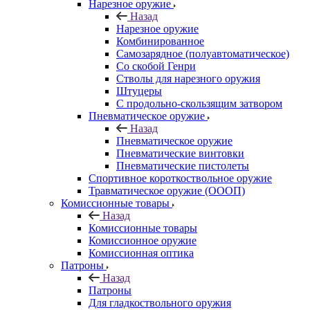
Нарезное оружие
Назад
Нарезное оружие
Комбинированное
Самозарядное (полуавтоматическое)
Со скобой Генри
Стволы для нарезного оружия
Штуцеры
С продольно-скользящим затвором
Пневматическое оружие
Назад
Пневматическое оружие
Пневматические винтовки
Пневматические пистолеты
Спортивное короткоствольное оружие
Травматическое оружие (ОООП)
Комиссионные товары
Назад
Комиссионные товары
Комиссионное оружие
Комиссионная оптика
Патроны
Назад
Патроны
Для гладкоствольного оружия