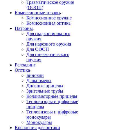
Травматическое оружие
(ОООП)
Комиссионные товары
Комиссионное оружие
Комиссионная оптика
Патроны
Для гладкоствольного
оружия
Для нарезного оружия
Для ОООП
Для пневматического
оружия
Релоадинг
Оптика
Бинокли
Дальномеры
Дневные прицелы
Зрительные трубы
Коллиматорные прицелы
Тепловизоры и цифровые
прицелы
Тепловизоры и цифровые
монокуляры
Монокуляры
Крепления для оптики