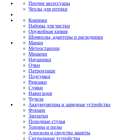
Прочие аксессуары
Чехлы для оптики
Коврики
Наборы для чистки
Оружейная химия
Шомполы, адаптеры и расходники
Манки
Метеостанции
Мишени
Наушники
Очки
Патронташи
Подсумки
Рюкзаки
Сумки
Навигация
Чучела
Аккумуляторы и зарядные устройства
Фонари
Заплатки
Походные стулья
Топоры и пилы
Аэрозоли и средства защиты
Сигнальные устройства