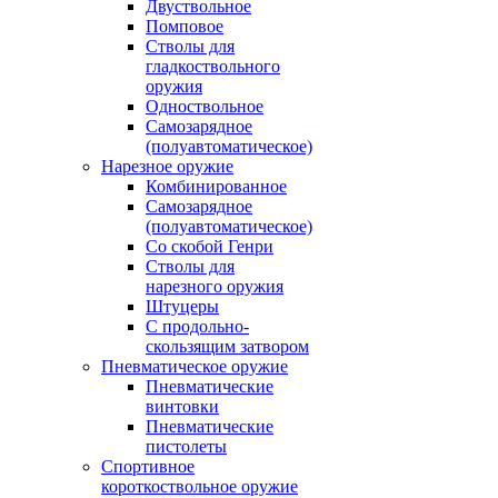
Двуствольное
Помповое
Стволы для
гладкоствольного
оружия
Одноствольное
Самозарядное
(полуавтоматическое)
Нарезное оружие
Комбинированное
Самозарядное
(полуавтоматическое)
Со скобой Генри
Стволы для
нарезного оружия
Штуцеры
С продольно-
скользящим затвором
Пневматическое оружие
Пневматические
винтовки
Пневматические
пистолеты
Спортивное
короткоствольное оружие