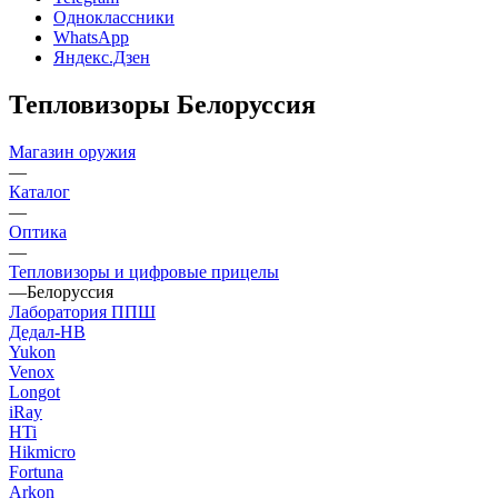
Одноклассники
WhatsApp
Яндекс.Дзен
Тепловизоры Белоруссия
Магазин оружия
—
Каталог
—
Оптика
—
Тепловизоры и цифровые прицелы
—
Белоруссия
Лаборатория ППШ
Дедал-НВ
Yukon
Venox
Longot
iRay
HTi
Hikmicro
Fortuna
Arkon