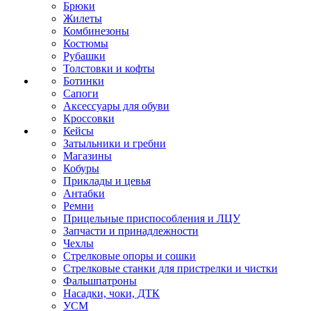
Брюки
Жилеты
Комбинезоны
Костюмы
Рубашки
Толстовки и кофты
Ботинки
Сапоги
Аксессуары для обуви
Кроссовки
Кейсы
Затыльники и гребни
Магазины
Кобуры
Приклады и цевья
Антабки
Ремни
Прицельные приспособления и ЛЦУ
Запчасти и принадлежности
Чехлы
Стрелковые опоры и сошки
Стрелковые станки для пристрелки и чистки
Фальшпатроны
Насадки, чоки, ДТК
УСМ