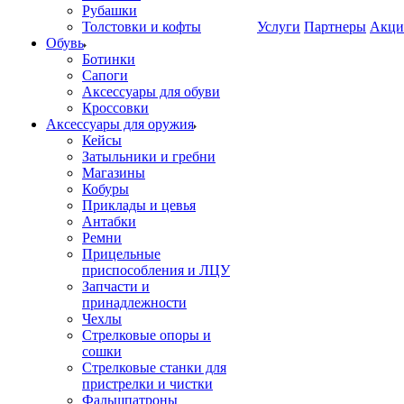
Рубашки
Толстовки и кофты
Услуги
Партнеры
Акци
Обувь
Ботинки
Сапоги
Аксессуары для обуви
Кроссовки
Аксессуары для оружия
Кейсы
Затыльники и гребни
Магазины
Кобуры
Приклады и цевья
Антабки
Ремни
Прицельные
приспособления и ЛЦУ
Запчасти и
принадлежности
Чехлы
Стрелковые опоры и
сошки
Стрелковые станки для
пристрелки и чистки
Фальшпатроны