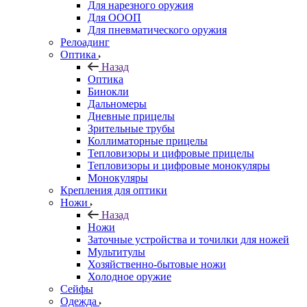
Для нарезного оружия
Для ОООП
Для пневматического оружия
Релоадинг
Оптика
Назад
Оптика
Бинокли
Дальномеры
Дневные прицелы
Зрительные трубы
Коллиматорные прицелы
Тепловизоры и цифровые прицелы
Тепловизоры и цифровые монокуляры
Монокуляры
Крепления для оптики
Ножи
Назад
Ножи
Заточные устройства и точилки для ножей
Мультитулы
Хозяйственно-бытовые ножи
Холодное оружие
Сейфы
Одежда