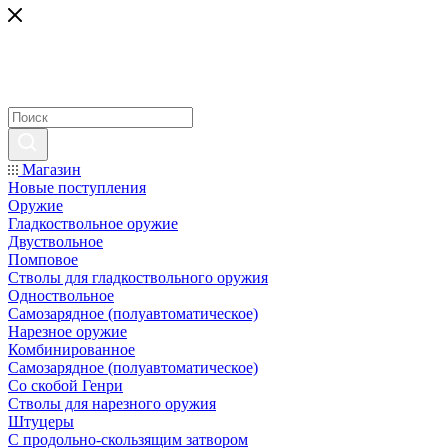
Магазин
Новые поступления
Оружие
Гладкоствольное оружие
Двуствольное
Помповое
Стволы для гладкоствольного оружия
Одноствольное
Самозарядное (полуавтоматическое)
Нарезное оружие
Комбинированное
Самозарядное (полуавтоматическое)
Со скобой Генри
Стволы для нарезного оружия
Штуцеры
С продольно-скользящим затвором