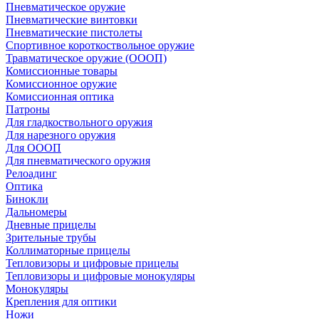
Пневматическое оружие
Пневматические винтовки
Пневматические пистолеты
Спортивное короткоствольное оружие
Травматическое оружие (ОООП)
Комиссионные товары
Комиссионное оружие
Комиссионная оптика
Патроны
Для гладкоствольного оружия
Для нарезного оружия
Для ОООП
Для пневматического оружия
Релоадинг
Оптика
Бинокли
Дальномеры
Дневные прицелы
Зрительные трубы
Коллиматорные прицелы
Тепловизоры и цифровые прицелы
Тепловизоры и цифровые монокуляры
Монокуляры
Крепления для оптики
Ножи