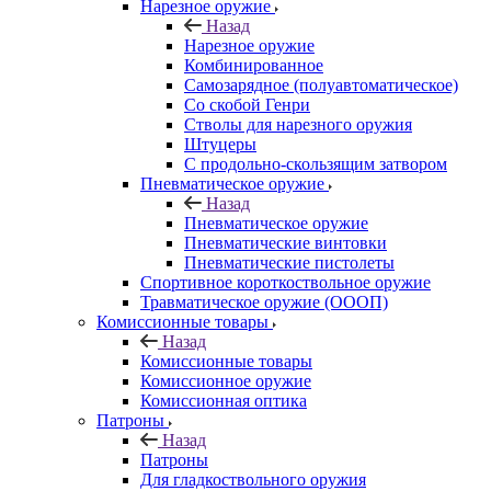
Нарезное оружие
Назад
Нарезное оружие
Комбинированное
Самозарядное (полуавтоматическое)
Со скобой Генри
Стволы для нарезного оружия
Штуцеры
С продольно-скользящим затвором
Пневматическое оружие
Назад
Пневматическое оружие
Пневматические винтовки
Пневматические пистолеты
Спортивное короткоствольное оружие
Травматическое оружие (ОООП)
Комиссионные товары
Назад
Комиссионные товары
Комиссионное оружие
Комиссионная оптика
Патроны
Назад
Патроны
Для гладкоствольного оружия