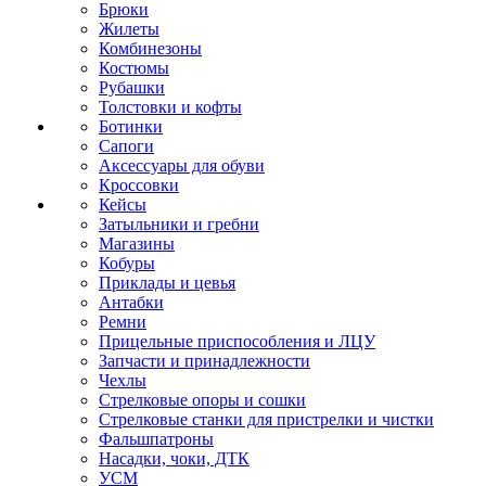
Брюки
Жилеты
Комбинезоны
Костюмы
Рубашки
Толстовки и кофты
Ботинки
Сапоги
Аксессуары для обуви
Кроссовки
Кейсы
Затыльники и гребни
Магазины
Кобуры
Приклады и цевья
Антабки
Ремни
Прицельные приспособления и ЛЦУ
Запчасти и принадлежности
Чехлы
Стрелковые опоры и сошки
Стрелковые станки для пристрелки и чистки
Фальшпатроны
Насадки, чоки, ДТК
УСМ