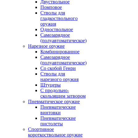
Двуствольное
Помповое
Стволы для
гладкоствольного
оружия
Одноствольное
Самозарядное
(полуавтоматическое)
Нарезное оружие
Комбинированное
Самозарядное
(полуавтоматическое)
Со скобой Генри
Стволы для
нарезного оружия
Штуцеры
С продольно-
скользящим затвором
Пневматическое оружие
Пневматические
винтовки
Пневматические
пистолеты
Спортивное
короткоствольное оружие