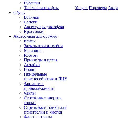
Рубашки
Толстовки и кофты
Услуги
Партнеры
Акци
Обувь
Ботинки
Сапоги
Аксессуары для обуви
Кроссовки
Аксессуары для оружия
Кейсы
Затыльники и гребни
Магазины
Кобуры
Приклады и цевья
Антабки
Ремни
Прицельные
приспособления и ЛЦУ
Запчасти и
принадлежности
Чехлы
Стрелковые опоры и
сошки
Стрелковые станки для
пристрелки и чистки
Фальшпатроны