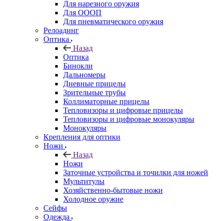
Для нарезного оружия
Для ОООП
Для пневматического оружия
Релоадинг
Оптика
Назад
Оптика
Бинокли
Дальномеры
Дневные прицелы
Зрительные трубы
Коллиматорные прицелы
Тепловизоры и цифровые прицелы
Тепловизоры и цифровые монокуляры
Монокуляры
Крепления для оптики
Ножи
Назад
Ножи
Заточные устройства и точилки для ножей
Мультитулы
Хозяйственно-бытовые ножи
Холодное оружие
Сейфы
Одежда