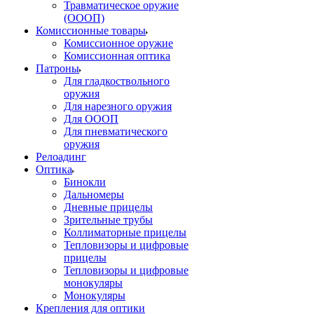
Травматическое оружие
(ОООП)
Комиссионные товары
Комиссионное оружие
Комиссионная оптика
Патроны
Для гладкоствольного
оружия
Для нарезного оружия
Для ОООП
Для пневматического
оружия
Релоадинг
Оптика
Бинокли
Дальномеры
Дневные прицелы
Зрительные трубы
Коллиматорные прицелы
Тепловизоры и цифровые
прицелы
Тепловизоры и цифровые
монокуляры
Монокуляры
Крепления для оптики