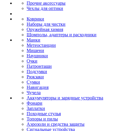
Прочие аксессуары
Чехлы для оптики
Коврики
Наборы для чистки
Оружейная химия
Шомполы, адаптеры и расходники
Манки
Метеостанции
Мишени
Наушники
Очки
Патронташи
Подсумки
Рюкзаки
Сумки
Навигация
Чучела
Аккумуляторы и зарядные устройства
Фонари
Заплатки
Походные стулья
Топоры и пилы
Аэрозоли и средства защиты
Сигнальные устройства