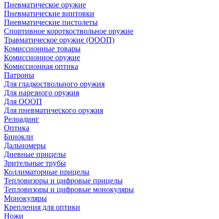
Пневматическое оружие
Пневматические винтовки
Пневматические пистолеты
Спортивное короткоствольное оружие
Травматическое оружие (ОООП)
Комиссионные товары
Комиссионное оружие
Комиссионная оптика
Патроны
Для гладкоствольного оружия
Для нарезного оружия
Для ОООП
Для пневматического оружия
Релоадинг
Оптика
Бинокли
Дальномеры
Дневные прицелы
Зрительные трубы
Коллиматорные прицелы
Тепловизоры и цифровые прицелы
Тепловизоры и цифровые монокуляры
Монокуляры
Крепления для оптики
Ножи