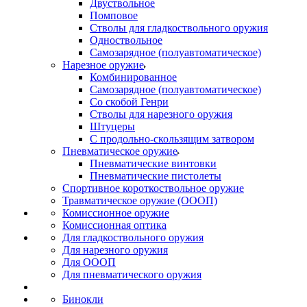
Двуствольное
Помповое
Стволы для гладкоствольного оружия
Одноствольное
Самозарядное (полуавтоматическое)
Нарезное оружие
Комбинированное
Самозарядное (полуавтоматическое)
Со скобой Генри
Стволы для нарезного оружия
Штуцеры
С продольно-скользящим затвором
Пневматическое оружие
Пневматические винтовки
Пневматические пистолеты
Спортивное короткоствольное оружие
Травматическое оружие (ОООП)
Комиссионное оружие
Комиссионная оптика
Для гладкоствольного оружия
Для нарезного оружия
Для ОООП
Для пневматического оружия
Бинокли