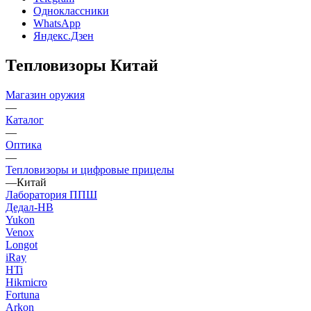
Одноклассники
WhatsApp
Яндекс.Дзен
Тепловизоры Китай
Магазин оружия
—
Каталог
—
Оптика
—
Тепловизоры и цифровые прицелы
—
Китай
Лаборатория ППШ
Дедал-НВ
Yukon
Venox
Longot
iRay
HTi
Hikmicro
Fortuna
Arkon