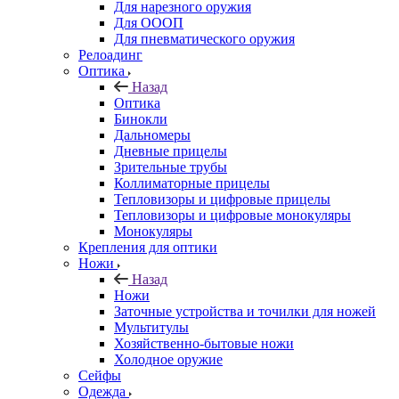
Для нарезного оружия
Для ОООП
Для пневматического оружия
Релоадинг
Оптика
Назад
Оптика
Бинокли
Дальномеры
Дневные прицелы
Зрительные трубы
Коллиматорные прицелы
Тепловизоры и цифровые прицелы
Тепловизоры и цифровые монокуляры
Монокуляры
Крепления для оптики
Ножи
Назад
Ножи
Заточные устройства и точилки для ножей
Мультитулы
Хозяйственно-бытовые ножи
Холодное оружие
Сейфы
Одежда