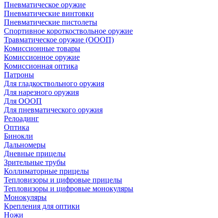
Пневматическое оружие
Пневматические винтовки
Пневматические пистолеты
Спортивное короткоствольное оружие
Травматическое оружие (ОООП)
Комиссионные товары
Комиссионное оружие
Комиссионная оптика
Патроны
Для гладкоствольного оружия
Для нарезного оружия
Для ОООП
Для пневматического оружия
Релоадинг
Оптика
Бинокли
Дальномеры
Дневные прицелы
Зрительные трубы
Коллиматорные прицелы
Тепловизоры и цифровые прицелы
Тепловизоры и цифровые монокуляры
Монокуляры
Крепления для оптики
Ножи