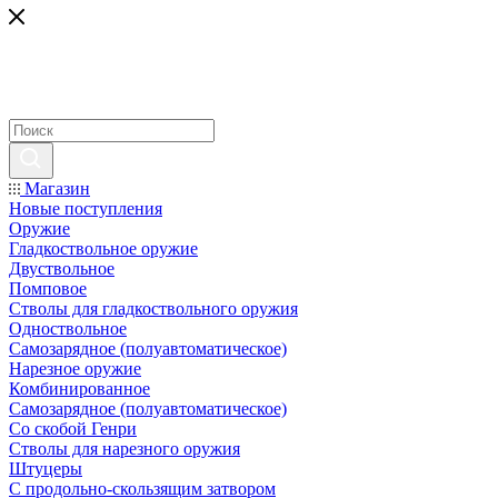
Магазин
Новые поступления
Оружие
Гладкоствольное оружие
Двуствольное
Помповое
Стволы для гладкоствольного оружия
Одноствольное
Самозарядное (полуавтоматическое)
Нарезное оружие
Комбинированное
Самозарядное (полуавтоматическое)
Со скобой Генри
Стволы для нарезного оружия
Штуцеры
С продольно-скользящим затвором