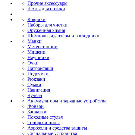
Прочие аксессуары
Чехлы для оптики
Коврики
Наборы для чистки
Оружейная химия
Шомполы, адаптеры и расходники
Манки
Метеостанции
Мишени
Наушники
Очки
Патронташи
Подсумки
Рюкзаки
Сумки
Навигация
Чучела
Аккумуляторы и зарядные устройства
Фонари
Заплатки
Походные стулья
Топоры и пилы
Аэрозоли и средства защиты
Сигнальные устройства