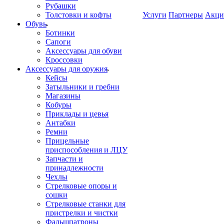
Рубашки
Толстовки и кофты
Услуги
Партнеры
Акци
Обувь
Ботинки
Сапоги
Аксессуары для обуви
Кроссовки
Аксессуары для оружия
Кейсы
Затыльники и гребни
Магазины
Кобуры
Приклады и цевья
Антабки
Ремни
Прицельные
приспособления и ЛЦУ
Запчасти и
принадлежности
Чехлы
Стрелковые опоры и
сошки
Стрелковые станки для
пристрелки и чистки
Фальшпатроны