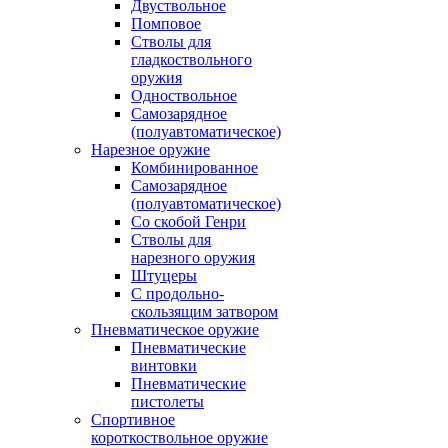
Двуствольное
Помповое
Стволы для
гладкоствольного
оружия
Одноствольное
Самозарядное
(полуавтоматическое)
Нарезное оружие
Комбинированное
Самозарядное
(полуавтоматическое)
Со скобой Генри
Стволы для
нарезного оружия
Штуцеры
С продольно-
скользящим затвором
Пневматическое оружие
Пневматические
винтовки
Пневматические
пистолеты
Спортивное
короткоствольное оружие