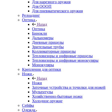
Для нарезного оружия
Для ОООП
Для пневматического оружия
Релоадинг
Оптика
Назад
Оптика
Бинокли
Дальномеры
Дневные прицелы
Зрительные трубы
Коллиматорные прицелы
Тепловизоры и цифровые прицелы
Тепловизоры и цифровые монокуляры
Монокуляры
Крепления для оптики
Ножи
Назад
Ножи
Заточные устройства и точилки для ножей
Мультитулы
Хозяйственно-бытовые ножи
Холодное оружие
Сейфы
Одежда