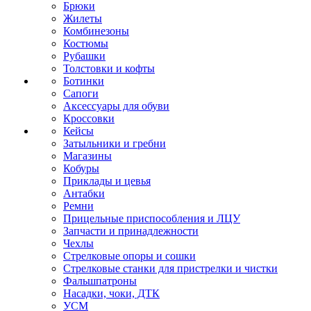
Брюки
Жилеты
Комбинезоны
Костюмы
Рубашки
Толстовки и кофты
Ботинки
Сапоги
Аксессуары для обуви
Кроссовки
Кейсы
Затыльники и гребни
Магазины
Кобуры
Приклады и цевья
Антабки
Ремни
Прицельные приспособления и ЛЦУ
Запчасти и принадлежности
Чехлы
Стрелковые опоры и сошки
Стрелковые станки для пристрелки и чистки
Фальшпатроны
Насадки, чоки, ДТК
УСМ