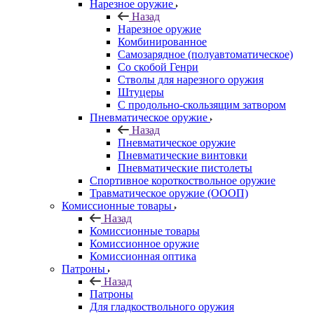
Нарезное оружие
Назад
Нарезное оружие
Комбинированное
Самозарядное (полуавтоматическое)
Со скобой Генри
Стволы для нарезного оружия
Штуцеры
С продольно-скользящим затвором
Пневматическое оружие
Назад
Пневматическое оружие
Пневматические винтовки
Пневматические пистолеты
Спортивное короткоствольное оружие
Травматическое оружие (ОООП)
Комиссионные товары
Назад
Комиссионные товары
Комиссионное оружие
Комиссионная оптика
Патроны
Назад
Патроны
Для гладкоствольного оружия