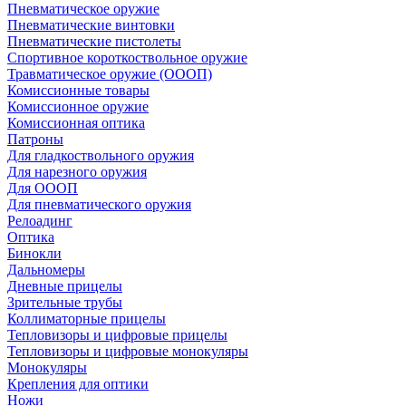
Пневматическое оружие
Пневматические винтовки
Пневматические пистолеты
Спортивное короткоствольное оружие
Травматическое оружие (ОООП)
Комиссионные товары
Комиссионное оружие
Комиссионная оптика
Патроны
Для гладкоствольного оружия
Для нарезного оружия
Для ОООП
Для пневматического оружия
Релоадинг
Оптика
Бинокли
Дальномеры
Дневные прицелы
Зрительные трубы
Коллиматорные прицелы
Тепловизоры и цифровые прицелы
Тепловизоры и цифровые монокуляры
Монокуляры
Крепления для оптики
Ножи