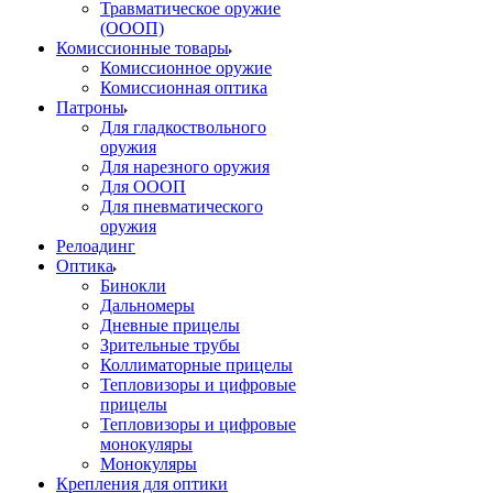
Травматическое оружие
(ОООП)
Комиссионные товары
Комиссионное оружие
Комиссионная оптика
Патроны
Для гладкоствольного
оружия
Для нарезного оружия
Для ОООП
Для пневматического
оружия
Релоадинг
Оптика
Бинокли
Дальномеры
Дневные прицелы
Зрительные трубы
Коллиматорные прицелы
Тепловизоры и цифровые
прицелы
Тепловизоры и цифровые
монокуляры
Монокуляры
Крепления для оптики