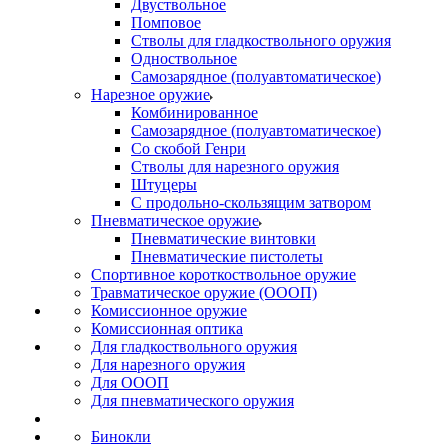
Двуствольное
Помповое
Стволы для гладкоствольного оружия
Одноствольное
Самозарядное (полуавтоматическое)
Нарезное оружие
Комбинированное
Самозарядное (полуавтоматическое)
Со скобой Генри
Стволы для нарезного оружия
Штуцеры
С продольно-скользящим затвором
Пневматическое оружие
Пневматические винтовки
Пневматические пистолеты
Спортивное короткоствольное оружие
Травматическое оружие (ОООП)
Комиссионное оружие
Комиссионная оптика
Для гладкоствольного оружия
Для нарезного оружия
Для ОООП
Для пневматического оружия
Бинокли