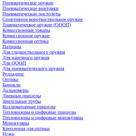
Пневматическое оружие
Пневматические винтовки
Пневматические пистолеты
Спортивное короткоствольное оружие
Травматическое оружие (ОООП)
Комиссионные товары
Комиссионное оружие
Комиссионная оптика
Патроны
Для гладкоствольного оружия
Для нарезного оружия
Для ОООП
Для пневматического оружия
Релоадинг
Оптика
Бинокли
Дальномеры
Дневные прицелы
Зрительные трубы
Коллиматорные прицелы
Тепловизоры и цифровые прицелы
Тепловизоры и цифровые монокуляры
Монокуляры
Крепления для оптики
Ножи