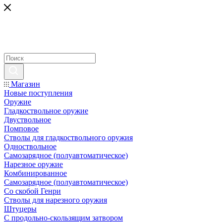
Магазин
Новые поступления
Оружие
Гладкоствольное оружие
Двуствольное
Помповое
Стволы для гладкоствольного оружия
Одноствольное
Самозарядное (полуавтоматическое)
Нарезное оружие
Комбинированное
Самозарядное (полуавтоматическое)
Со скобой Генри
Стволы для нарезного оружия
Штуцеры
С продольно-скользящим затвором