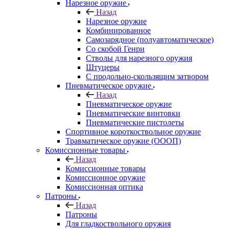
Нарезное оружие
Назад
Нарезное оружие
Комбинированное
Самозарядное (полуавтоматическое)
Со скобой Генри
Стволы для нарезного оружия
Штуцеры
С продольно-скользящим затвором
Пневматическое оружие
Назад
Пневматическое оружие
Пневматические винтовки
Пневматические пистолеты
Спортивное короткоствольное оружие
Травматическое оружие (ОООП)
Комиссионные товары
Назад
Комиссионные товары
Комиссионное оружие
Комиссионная оптика
Патроны
Назад
Патроны
Для гладкоствольного оружия