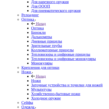
Для нарезного оружия
Для ОООП
Для пневматического оружия
Релоадинг
Оптика
Назад
Оптика
Бинокли
Дальномеры
Дневные прицелы
Зрительные трубы
Коллиматорные прицелы
Тепловизоры и цифровые прицелы
Тепловизоры и цифровые монокуляры
Монокуляры
Крепления для оптики
Ножи
Назад
Ножи
Заточные устройства и точилки для ножей
Мультитулы
Хозяйственно-бытовые ножи
Холодное оружие
Сейфы
Одежда