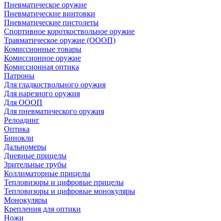
Пневматическое оружие
Пневматические винтовки
Пневматические пистолеты
Спортивное короткоствольное оружие
Травматическое оружие (ОООП)
Комиссионные товары
Комиссионное оружие
Комиссионная оптика
Патроны
Для гладкоствольного оружия
Для нарезного оружия
Для ОООП
Для пневматического оружия
Релоадинг
Оптика
Бинокли
Дальномеры
Дневные прицелы
Зрительные трубы
Коллиматорные прицелы
Тепловизоры и цифровые прицелы
Тепловизоры и цифровые монокуляры
Монокуляры
Крепления для оптики
Ножи