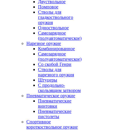
Двуствольное
Помповое
Стволы для
гладкоствольного
оружия
Одноствольное
Самозарядное
(полуавтоматическое)
Нарезное оружие
Комбинированное
Самозарядное
(полуавтоматическое)
Со скобой Генри
Стволы для
нарезного оружия
Штуцеры
С продольно-
скользящим затвором
Пневматическое оружие
Пневматические
винтовки
Пневматические
пистолеты
Спортивное
короткоствольное оружие