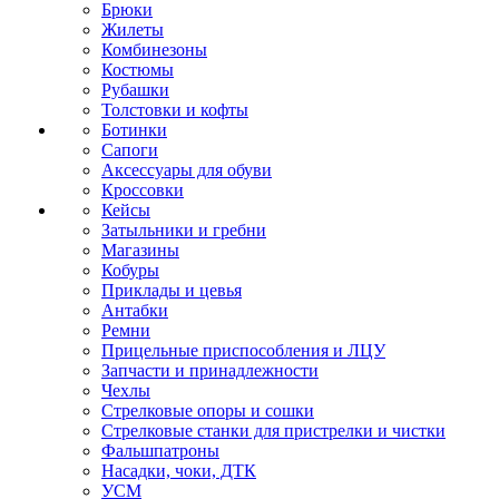
Брюки
Жилеты
Комбинезоны
Костюмы
Рубашки
Толстовки и кофты
Ботинки
Сапоги
Аксессуары для обуви
Кроссовки
Кейсы
Затыльники и гребни
Магазины
Кобуры
Приклады и цевья
Антабки
Ремни
Прицельные приспособления и ЛЦУ
Запчасти и принадлежности
Чехлы
Стрелковые опоры и сошки
Стрелковые станки для пристрелки и чистки
Фальшпатроны
Насадки, чоки, ДТК
УСМ