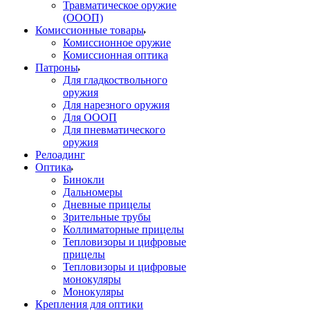
Травматическое оружие
(ОООП)
Комиссионные товары
Комиссионное оружие
Комиссионная оптика
Патроны
Для гладкоствольного
оружия
Для нарезного оружия
Для ОООП
Для пневматического
оружия
Релоадинг
Оптика
Бинокли
Дальномеры
Дневные прицелы
Зрительные трубы
Коллиматорные прицелы
Тепловизоры и цифровые
прицелы
Тепловизоры и цифровые
монокуляры
Монокуляры
Крепления для оптики