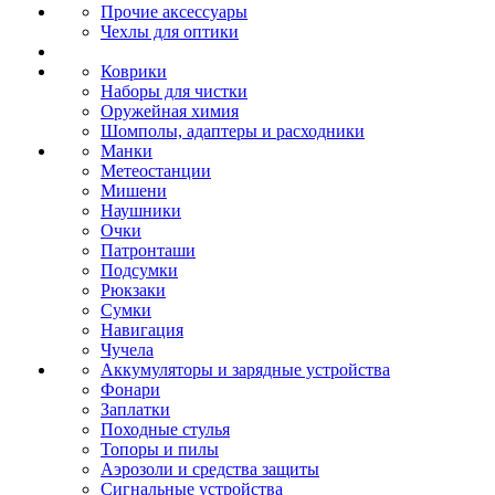
Прочие аксессуары
Чехлы для оптики
Коврики
Наборы для чистки
Оружейная химия
Шомполы, адаптеры и расходники
Манки
Метеостанции
Мишени
Наушники
Очки
Патронташи
Подсумки
Рюкзаки
Сумки
Навигация
Чучела
Аккумуляторы и зарядные устройства
Фонари
Заплатки
Походные стулья
Топоры и пилы
Аэрозоли и средства защиты
Сигнальные устройства