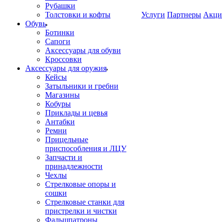
Рубашки
Толстовки и кофты
Услуги
Партнеры
Акци
Обувь
Ботинки
Сапоги
Аксессуары для обуви
Кроссовки
Аксессуары для оружия
Кейсы
Затыльники и гребни
Магазины
Кобуры
Приклады и цевья
Антабки
Ремни
Прицельные
приспособления и ЛЦУ
Запчасти и
принадлежности
Чехлы
Стрелковые опоры и
сошки
Стрелковые станки для
пристрелки и чистки
Фальшпатроны