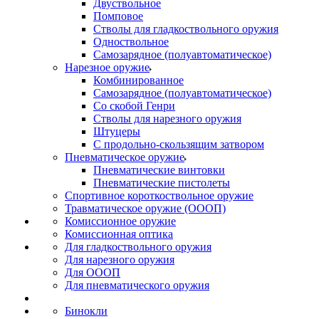
Двуствольное
Помповое
Стволы для гладкоствольного оружия
Одноствольное
Самозарядное (полуавтоматическое)
Нарезное оружие
Комбинированное
Самозарядное (полуавтоматическое)
Со скобой Генри
Стволы для нарезного оружия
Штуцеры
С продольно-скользящим затвором
Пневматическое оружие
Пневматические винтовки
Пневматические пистолеты
Спортивное короткоствольное оружие
Травматическое оружие (ОООП)
Комиссионное оружие
Комиссионная оптика
Для гладкоствольного оружия
Для нарезного оружия
Для ОООП
Для пневматического оружия
Бинокли