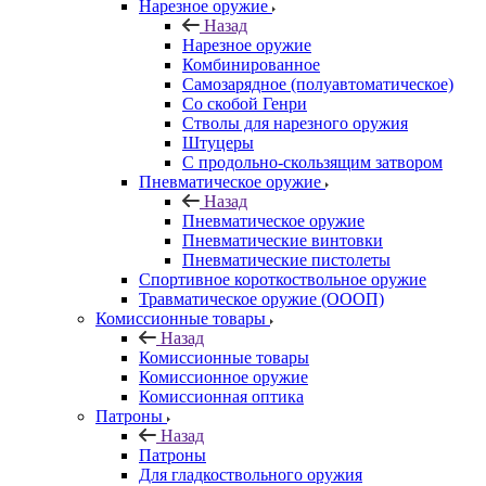
Нарезное оружие
Назад
Нарезное оружие
Комбинированное
Самозарядное (полуавтоматическое)
Со скобой Генри
Стволы для нарезного оружия
Штуцеры
С продольно-скользящим затвором
Пневматическое оружие
Назад
Пневматическое оружие
Пневматические винтовки
Пневматические пистолеты
Спортивное короткоствольное оружие
Травматическое оружие (ОООП)
Комиссионные товары
Назад
Комиссионные товары
Комиссионное оружие
Комиссионная оптика
Патроны
Назад
Патроны
Для гладкоствольного оружия