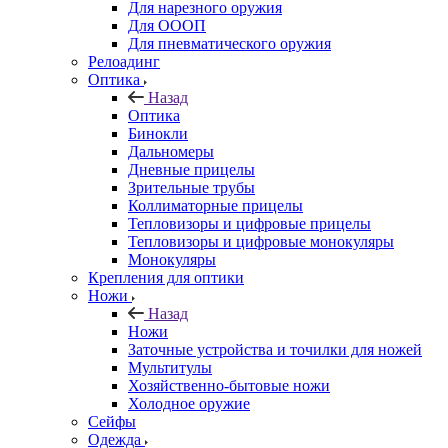
Для нарезного оружия
Для ОООП
Для пневматического оружия
Релоадинг
Оптика
Назад
Оптика
Бинокли
Дальномеры
Дневные прицелы
Зрительные трубы
Коллиматорные прицелы
Тепловизоры и цифровые прицелы
Тепловизоры и цифровые монокуляры
Монокуляры
Крепления для оптики
Ножи
Назад
Ножи
Заточные устройства и точилки для ножей
Мультитулы
Хозяйственно-бытовые ножи
Холодное оружие
Сейфы
Одежда