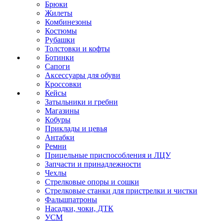
Брюки
Жилеты
Комбинезоны
Костюмы
Рубашки
Толстовки и кофты
Ботинки
Сапоги
Аксессуары для обуви
Кроссовки
Кейсы
Затыльники и гребни
Магазины
Кобуры
Приклады и цевья
Антабки
Ремни
Прицельные приспособления и ЛЦУ
Запчасти и принадлежности
Чехлы
Стрелковые опоры и сошки
Стрелковые станки для пристрелки и чистки
Фальшпатроны
Насадки, чоки, ДТК
УСМ