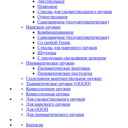
Двуствольное
Помповое
Стволы для гладкоствольного оружия
Одноствольное
Самозарядное (полуавтоматическое)
Нарезное оружие
Комбинированное
Самозарядное (полуавтоматическое)
Со скобой Генри
Стволы для нарезного оружия
Штуцеры
С продольно-скользящим затвором
Пневматическое оружие
Пневматические винтовки
Пневматические пистолеты
Спортивное короткоствольное оружие
Травматическое оружие (ОООП)
Комиссионное оружие
Комиссионная оптика
Для гладкоствольного оружия
Для нарезного оружия
Для ОООП
Для пневматического оружия
Бинокли