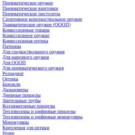
Пневматическое оружие
Пневматические винтовки
Пневматические пистолеты
Спортивное короткоствольное оружие
Травматическое оружие (ОООП)
Комиссионные товары
Комиссионное оружие
Комиссионная оптика
Патроны
Для гладкоствольного оружия
Для нарезного оружия
Для ОООП
Для пневматического оружия
Релоадинг
Оптика
Бинокли
Дальномеры
Дневные прицелы
Зрительные трубы
Коллиматорные прицелы
Тепловизоры и цифровые прицелы
Тепловизоры и цифровые монокуляры
Монокуляры
Крепления для оптики
Ножи