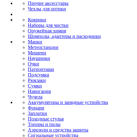
Прочие аксессуары
Чехлы для оптики
Коврики
Наборы для чистки
Оружейная химия
Шомполы, адаптеры и расходники
Манки
Метеостанции
Мишени
Наушники
Очки
Патронташи
Подсумки
Рюкзаки
Сумки
Навигация
Чучела
Аккумуляторы и зарядные устройства
Фонари
Заплатки
Походные стулья
Топоры и пилы
Аэрозоли и средства защиты
Сигнальные устройства