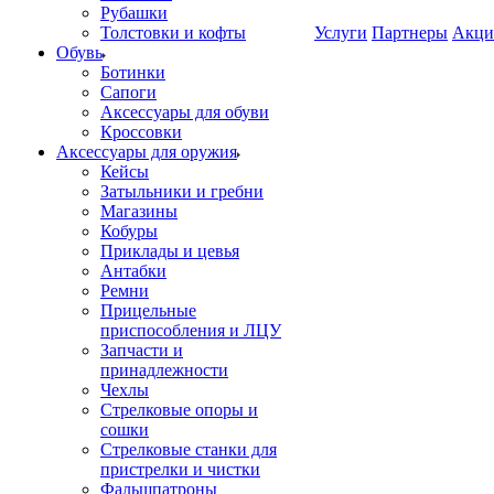
Рубашки
Толстовки и кофты
Услуги
Партнеры
Акци
Обувь
Ботинки
Сапоги
Аксессуары для обуви
Кроссовки
Аксессуары для оружия
Кейсы
Затыльники и гребни
Магазины
Кобуры
Приклады и цевья
Антабки
Ремни
Прицельные
приспособления и ЛЦУ
Запчасти и
принадлежности
Чехлы
Стрелковые опоры и
сошки
Стрелковые станки для
пристрелки и чистки
Фальшпатроны