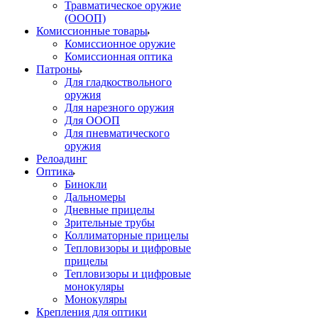
Травматическое оружие
(ОООП)
Комиссионные товары
Комиссионное оружие
Комиссионная оптика
Патроны
Для гладкоствольного
оружия
Для нарезного оружия
Для ОООП
Для пневматического
оружия
Релоадинг
Оптика
Бинокли
Дальномеры
Дневные прицелы
Зрительные трубы
Коллиматорные прицелы
Тепловизоры и цифровые
прицелы
Тепловизоры и цифровые
монокуляры
Монокуляры
Крепления для оптики