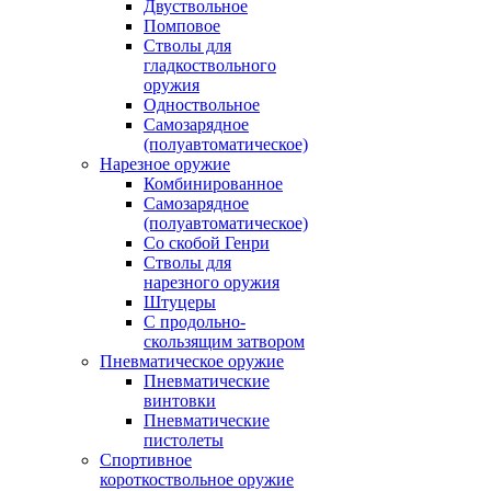
Двуствольное
Помповое
Стволы для
гладкоствольного
оружия
Одноствольное
Самозарядное
(полуавтоматическое)
Нарезное оружие
Комбинированное
Самозарядное
(полуавтоматическое)
Со скобой Генри
Стволы для
нарезного оружия
Штуцеры
С продольно-
скользящим затвором
Пневматическое оружие
Пневматические
винтовки
Пневматические
пистолеты
Спортивное
короткоствольное оружие