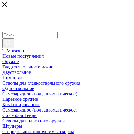
Магазин
Новые поступления
Оружие
Гладкоствольное оружие
Двуствольное
Помповое
Стволы для гладкоствольного оружия
Одноствольное
Самозарядное (полуавтоматическое)
Нарезное оружие
Комбинированное
Самозарядное (полуавтоматическое)
Со скобой Генри
Стволы для нарезного оружия
Штуцеры
С продольно-скользящим затвором