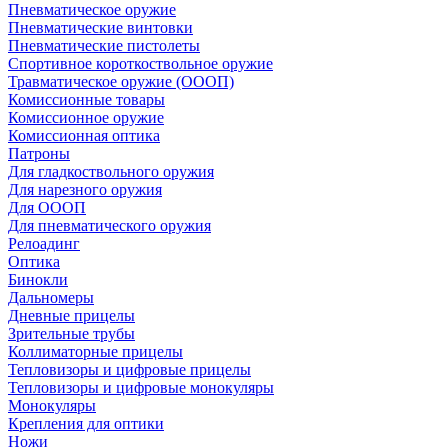
Пневматическое оружие
Пневматические винтовки
Пневматические пистолеты
Спортивное короткоствольное оружие
Травматическое оружие (ОООП)
Комиссионные товары
Комиссионное оружие
Комиссионная оптика
Патроны
Для гладкоствольного оружия
Для нарезного оружия
Для ОООП
Для пневматического оружия
Релоадинг
Оптика
Бинокли
Дальномеры
Дневные прицелы
Зрительные трубы
Коллиматорные прицелы
Тепловизоры и цифровые прицелы
Тепловизоры и цифровые монокуляры
Монокуляры
Крепления для оптики
Ножи