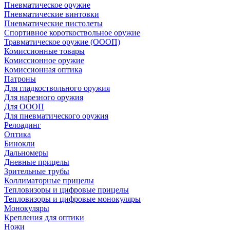
Пневматическое оружие
Пневматические винтовки
Пневматические пистолеты
Спортивное короткоствольное оружие
Травматическое оружие (ОООП)
Комиссионные товары
Комиссионное оружие
Комиссионная оптика
Патроны
Для гладкоствольного оружия
Для нарезного оружия
Для ОООП
Для пневматического оружия
Релоадинг
Оптика
Бинокли
Дальномеры
Дневные прицелы
Зрительные трубы
Коллиматорные прицелы
Тепловизоры и цифровые прицелы
Тепловизоры и цифровые монокуляры
Монокуляры
Крепления для оптики
Ножи