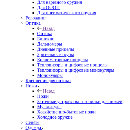
Для нарезного оружия
Для ОООП
Для пневматического оружия
Релоадинг
Оптика
Назад
Оптика
Бинокли
Дальномеры
Дневные прицелы
Зрительные трубы
Коллиматорные прицелы
Тепловизоры и цифровые прицелы
Тепловизоры и цифровые монокуляры
Монокуляры
Крепления для оптики
Ножи
Назад
Ножи
Заточные устройства и точилки для ножей
Мультитулы
Хозяйственно-бытовые ножи
Холодное оружие
Сейфы
Одежда