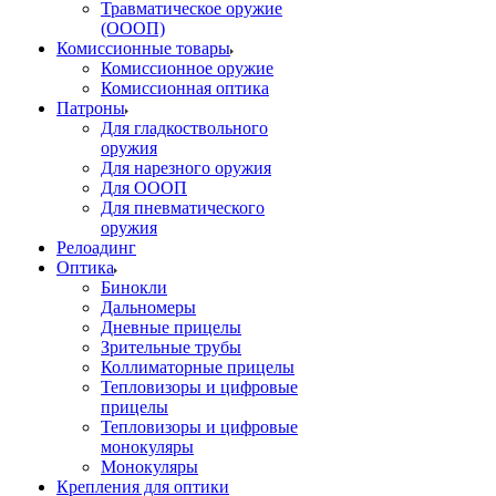
Травматическое оружие
(ОООП)
Комиссионные товары
Комиссионное оружие
Комиссионная оптика
Патроны
Для гладкоствольного
оружия
Для нарезного оружия
Для ОООП
Для пневматического
оружия
Релоадинг
Оптика
Бинокли
Дальномеры
Дневные прицелы
Зрительные трубы
Коллиматорные прицелы
Тепловизоры и цифровые
прицелы
Тепловизоры и цифровые
монокуляры
Монокуляры
Крепления для оптики