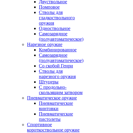
Двуствольное
Помповое
Стволы для
гладкоствольного
оружия
Одноствольное
Самозарядное
(полуавтоматическое)
Нарезное оружие
Комбинированное
Самозарядное
(полуавтоматическое)
Со скобой Генри
Стволы для
нарезного оружия
Штуцеры
С продольно-
скользящим затвором
Пневматическое оружие
Пневматические
винтовки
Пневматические
пистолеты
Спортивное
короткоствольное оружие