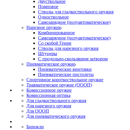
Двуствольное
Помповое
Стволы для гладкоствольного оружия
Одноствольное
Самозарядное (полуавтоматическое)
Нарезное оружие
Комбинированное
Самозарядное (полуавтоматическое)
Со скобой Генри
Стволы для нарезного оружия
Штуцеры
С продольно-скользящим затвором
Пневматическое оружие
Пневматические винтовки
Пневматические пистолеты
Спортивное короткоствольное оружие
Травматическое оружие (ОООП)
Комиссионное оружие
Комиссионная оптика
Для гладкоствольного оружия
Для нарезного оружия
Для ОООП
Для пневматического оружия
Бинокли