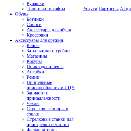
Рубашки
Толстовки и кофты
Услуги
Партнеры
Акци
Обувь
Ботинки
Сапоги
Аксессуары для обуви
Кроссовки
Аксессуары для оружия
Кейсы
Затыльники и гребни
Магазины
Кобуры
Приклады и цевья
Антабки
Ремни
Прицельные
приспособления и ЛЦУ
Запчасти и
принадлежности
Чехлы
Стрелковые опоры и
сошки
Стрелковые станки для
пристрелки и чистки
Фальшпатроны