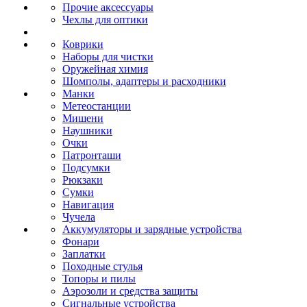
Прочие аксессуары
Чехлы для оптики
Коврики
Наборы для чистки
Оружейная химия
Шомполы, адаптеры и расходники
Манки
Метеостанции
Мишени
Наушники
Очки
Патронташи
Подсумки
Рюкзаки
Сумки
Навигация
Чучела
Аккумуляторы и зарядные устройства
Фонари
Заплатки
Походные стулья
Топоры и пилы
Аэрозоли и средства защиты
Сигнальные устройства