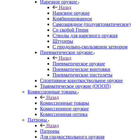
Нарезное оружие
Назад
Нарезное оружие
Комбинированное
Самозарядное (полуавтоматическое)
Со скобой Генри
Стволы для нарезного оружия
Штуцеры
С продольно-скользящим затвором
Пневматическое оружие
Назад
Пневматическое оружие
Пневматические винтовки
Пневматические пистолеты
Спортивное короткоствольное оружие
Травматическое оружие (ОООП)
Комиссионные товары
Назад
Комиссионные товары
Комиссионное оружие
Комиссионная оптика
Патроны
Назад
Патроны
Для гладкоствольного оружия