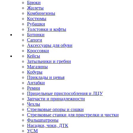
Брюки
Жилеты
Комбинезоны
Костюмы
Рубашки
Толстовки и кофты
Ботинки
Сапоги
Аксессуары для обуви
Кроссовки
Кейсы
Затыльники и гребни
Магазины
Кобуры
Приклады и цевья
Антабки
Ремни
Прицельные приспособления и ЛЦУ
Запчасти и принадлежности
Чехлы
Стрелковые опоры и сошки
Стрелковые станки для пристрелки и чистки
Фальшпатроны
Насадки, чоки, ДТК
УСМ