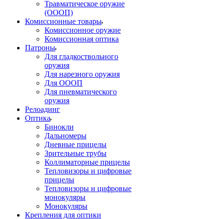
Травматическое оружие
(ОООП)
Комиссионные товары
Комиссионное оружие
Комиссионная оптика
Патроны
Для гладкоствольного
оружия
Для нарезного оружия
Для ОООП
Для пневматического
оружия
Релоадинг
Оптика
Бинокли
Дальномеры
Дневные прицелы
Зрительные трубы
Коллиматорные прицелы
Тепловизоры и цифровые
прицелы
Тепловизоры и цифровые
монокуляры
Монокуляры
Крепления для оптики