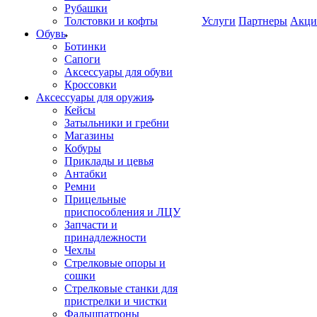
Рубашки
Толстовки и кофты
Услуги
Партнеры
Акци
Обувь
Ботинки
Сапоги
Аксессуары для обуви
Кроссовки
Аксессуары для оружия
Кейсы
Затыльники и гребни
Магазины
Кобуры
Приклады и цевья
Антабки
Ремни
Прицельные
приспособления и ЛЦУ
Запчасти и
принадлежности
Чехлы
Стрелковые опоры и
сошки
Стрелковые станки для
пристрелки и чистки
Фальшпатроны