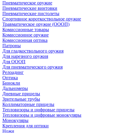
Пневматическое оружие
Пневматические винтовки
Пневматические пистолеты
Спортивное короткоствольное оружие
Травматическое оружие (ОООП)
Комиссионные товары
Комиссионное оружие
Комиссионная оптика
Патроны
Для гладкоствольного оружия
Для нарезного оружия
Для ОООП
Для пневматического оружия
Релоадинг
Оптика
Бинокли
Дальномеры
Дневные прицелы
Зрительные трубы
Коллиматорные прицелы
Тепловизоры и цифровые прицелы
Тепловизоры и цифровые монокуляры
Монокуляры
Крепления для оптики
Ножи