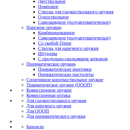
Двуствольное
Помповое
Стволы для гладкоствольного оружия
Одноствольное
Самозарядное (полуавтоматическое)
Нарезное оружие
Комбинированное
Самозарядное (полуавтоматическое)
Со скобой Генри
Стволы для нарезного оружия
Штуцеры
С продольно-скользящим затвором
Пневматическое оружие
Пневматические винтовки
Пневматические пистолеты
Спортивное короткоствольное оружие
Травматическое оружие (ОООП)
Комиссионное оружие
Комиссионная оптика
Для гладкоствольного оружия
Для нарезного оружия
Для ОООП
Для пневматического оружия
Бинокли