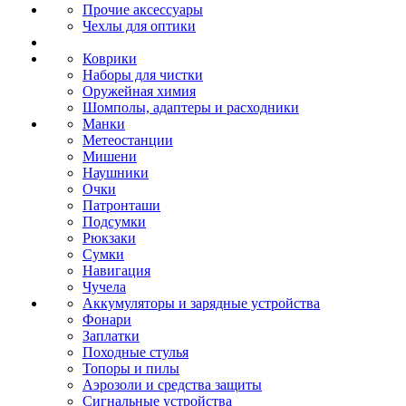
Прочие аксессуары
Чехлы для оптики
Коврики
Наборы для чистки
Оружейная химия
Шомполы, адаптеры и расходники
Манки
Метеостанции
Мишени
Наушники
Очки
Патронташи
Подсумки
Рюкзаки
Сумки
Навигация
Чучела
Аккумуляторы и зарядные устройства
Фонари
Заплатки
Походные стулья
Топоры и пилы
Аэрозоли и средства защиты
Сигнальные устройства