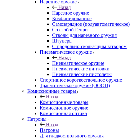
Нарезное оружие
Назад
Нарезное оружие
Комбинированное
Самозарядное (полуавтоматическое)
Со скобой Генри
Стволы для нарезного оружия
Штуцеры
С продольно-скользящим затвором
Пневматическое оружие
Назад
Пневматическое оружие
Пневматические винтовки
Пневматические пистолеты
Спортивное короткоствольное оружие
Травматическое оружие (ОООП)
Комиссионные товары
Назад
Комиссионные товары
Комиссионное оружие
Комиссионная оптика
Патроны
Назад
Патроны
Для гладкоствольного оружия