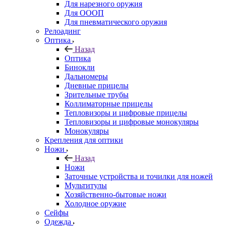
Для нарезного оружия
Для ОООП
Для пневматического оружия
Релоадинг
Оптика
Назад
Оптика
Бинокли
Дальномеры
Дневные прицелы
Зрительные трубы
Коллиматорные прицелы
Тепловизоры и цифровые прицелы
Тепловизоры и цифровые монокуляры
Монокуляры
Крепления для оптики
Ножи
Назад
Ножи
Заточные устройства и точилки для ножей
Мультитулы
Хозяйственно-бытовые ножи
Холодное оружие
Сейфы
Одежда