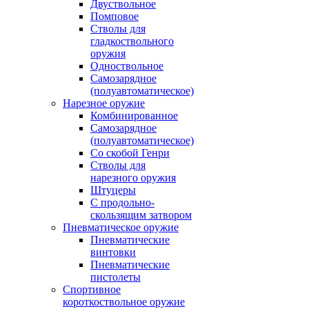
Двуствольное
Помповое
Стволы для
гладкоствольного
оружия
Одноствольное
Самозарядное
(полуавтоматическое)
Нарезное оружие
Комбинированное
Самозарядное
(полуавтоматическое)
Со скобой Генри
Стволы для
нарезного оружия
Штуцеры
С продольно-
скользящим затвором
Пневматическое оружие
Пневматические
винтовки
Пневматические
пистолеты
Спортивное
короткоствольное оружие