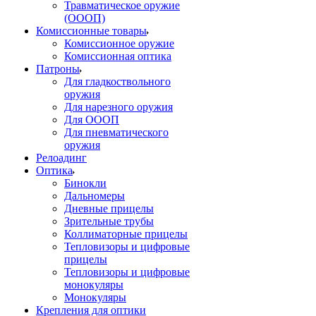
Травматическое оружие
(ОООП)
Комиссионные товары
Комиссионное оружие
Комиссионная оптика
Патроны
Для гладкоствольного
оружия
Для нарезного оружия
Для ОООП
Для пневматического
оружия
Релоадинг
Оптика
Бинокли
Дальномеры
Дневные прицелы
Зрительные трубы
Коллиматорные прицелы
Тепловизоры и цифровые
прицелы
Тепловизоры и цифровые
монокуляры
Монокуляры
Крепления для оптики