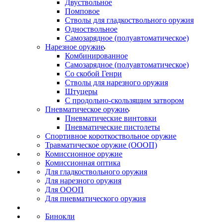
Двуствольное
Помповое
Стволы для гладкоствольного оружия
Одноствольное
Самозарядное (полуавтоматическое)
Нарезное оружие
Комбинированное
Самозарядное (полуавтоматическое)
Со скобой Генри
Стволы для нарезного оружия
Штуцеры
С продольно-скользящим затвором
Пневматическое оружие
Пневматические винтовки
Пневматические пистолеты
Спортивное короткоствольное оружие
Травматическое оружие (ОООП)
Комиссионное оружие
Комиссионная оптика
Для гладкоствольного оружия
Для нарезного оружия
Для ОООП
Для пневматического оружия
Бинокли