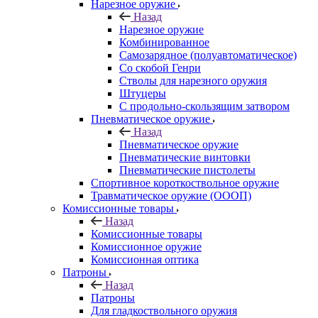
Нарезное оружие
Назад
Нарезное оружие
Комбинированное
Самозарядное (полуавтоматическое)
Со скобой Генри
Стволы для нарезного оружия
Штуцеры
С продольно-скользящим затвором
Пневматическое оружие
Назад
Пневматическое оружие
Пневматические винтовки
Пневматические пистолеты
Спортивное короткоствольное оружие
Травматическое оружие (ОООП)
Комиссионные товары
Назад
Комиссионные товары
Комиссионное оружие
Комиссионная оптика
Патроны
Назад
Патроны
Для гладкоствольного оружия