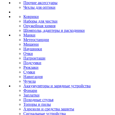
Прочие аксессуары
Чехлы для оптики
Коврики
Наборы для чистки
Оружейная химия
Шомполы, адаптеры и расходники
Манки
Метеостанции
Мишени
Наушники
Очки
Патронташи
Подсумки
Рюкзаки
Сумки
Навигация
Чучела
Аккумуляторы и зарядные устройства
Фонари
Заплатки
Походные стулья
Топоры и пилы
Аэрозоли и средства защиты
Сигнальные устройства