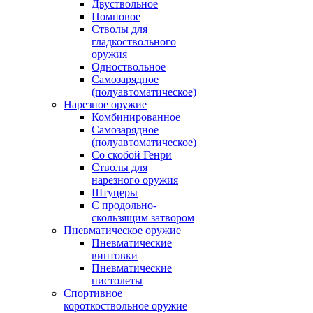
Двуствольное
Помповое
Стволы для
гладкоствольного
оружия
Одноствольное
Самозарядное
(полуавтоматическое)
Нарезное оружие
Комбинированное
Самозарядное
(полуавтоматическое)
Со скобой Генри
Стволы для
нарезного оружия
Штуцеры
С продольно-
скользящим затвором
Пневматическое оружие
Пневматические
винтовки
Пневматические
пистолеты
Спортивное
короткоствольное оружие