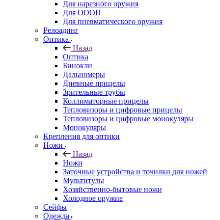
Для нарезного оружия
Для ОООП
Для пневматического оружия
Релоадинг
Оптика
Назад
Оптика
Бинокли
Дальномеры
Дневные прицелы
Зрительные трубы
Коллиматорные прицелы
Тепловизоры и цифровые прицелы
Тепловизоры и цифровые монокуляры
Монокуляры
Крепления для оптики
Ножи
Назад
Ножи
Заточные устройства и точилки для ножей
Мультитулы
Хозяйственно-бытовые ножи
Холодное оружие
Сейфы
Одежда