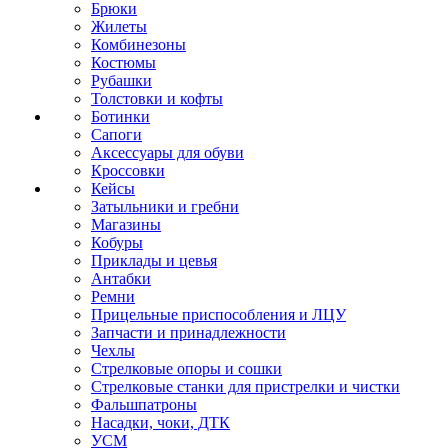
Брюки
Жилеты
Комбинезоны
Костюмы
Рубашки
Толстовки и кофты
Ботинки
Сапоги
Аксессуары для обуви
Кроссовки
Кейсы
Затыльники и гребни
Магазины
Кобуры
Приклады и цевья
Антабки
Ремни
Прицельные приспособления и ЛЦУ
Запчасти и принадлежности
Чехлы
Стрелковые опоры и сошки
Стрелковые станки для пристрелки и чистки
Фальшпатроны
Насадки, чоки, ДТК
УСМ