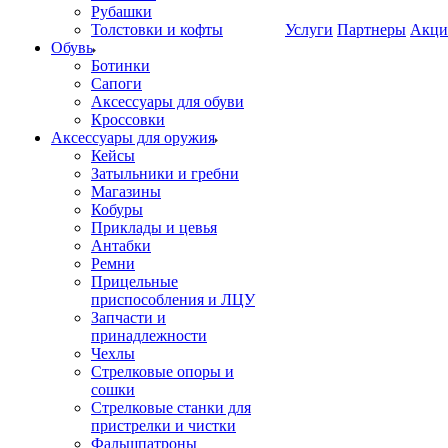
Рубашки
Толстовки и кофты
Услуги
Партнеры
Акци
Обувь
Ботинки
Сапоги
Аксессуары для обуви
Кроссовки
Аксессуары для оружия
Кейсы
Затыльники и гребни
Магазины
Кобуры
Приклады и цевья
Антабки
Ремни
Прицельные
приспособления и ЛЦУ
Запчасти и
принадлежности
Чехлы
Стрелковые опоры и
сошки
Стрелковые станки для
пристрелки и чистки
Фальшпатроны