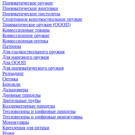
Пневматическое оружие
Пневматические винтовки
Пневматические пистолеты
Спортивное короткоствольное оружие
Травматическое оружие (ОООП)
Комиссионные товары
Комиссионное оружие
Комиссионная оптика
Патроны
Для гладкоствольного оружия
Для нарезного оружия
Для ОООП
Для пневматического оружия
Релоадинг
Оптика
Бинокли
Дальномеры
Дневные прицелы
Зрительные трубы
Коллиматорные прицелы
Тепловизоры и цифровые прицелы
Тепловизоры и цифровые монокуляры
Монокуляры
Крепления для оптики
Ножи