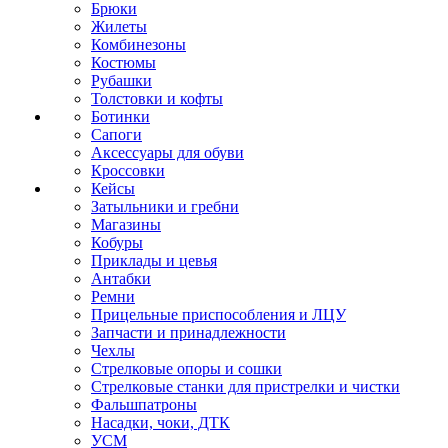
Брюки
Жилеты
Комбинезоны
Костюмы
Рубашки
Толстовки и кофты
Ботинки
Сапоги
Аксессуары для обуви
Кроссовки
Кейсы
Затыльники и гребни
Магазины
Кобуры
Приклады и цевья
Антабки
Ремни
Прицельные приспособления и ЛЦУ
Запчасти и принадлежности
Чехлы
Стрелковые опоры и сошки
Стрелковые станки для пристрелки и чистки
Фальшпатроны
Насадки, чоки, ДТК
УСМ