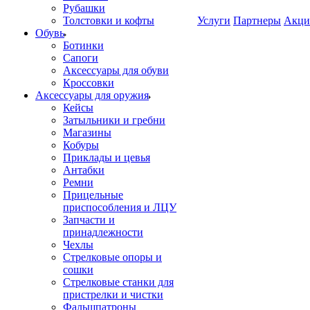
Рубашки
Толстовки и кофты
Услуги
Партнеры
Акци
Обувь
Ботинки
Сапоги
Аксессуары для обуви
Кроссовки
Аксессуары для оружия
Кейсы
Затыльники и гребни
Магазины
Кобуры
Приклады и цевья
Антабки
Ремни
Прицельные
приспособления и ЛЦУ
Запчасти и
принадлежности
Чехлы
Стрелковые опоры и
сошки
Стрелковые станки для
пристрелки и чистки
Фальшпатроны