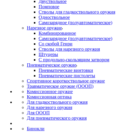
Двуствольное
Помповое
Стволы для гладкоствольного оружия
Одноствольное
Самозарядное (полуавтоматическое)
Нарезное оружие
Комбинированное
Самозарядное (полуавтоматическое)
Со скобой Генри
Стволы для нарезного оружия
Штуцеры
С продольно-скользящим затвором
Пневматическое оружие
Пневматические винтовки
Пневматические пистолеты
Спортивное короткоствольное оружие
Травматическое оружие (ОООП)
Комиссионное оружие
Комиссионная оптика
Для гладкоствольного оружия
Для нарезного оружия
Для ОООП
Для пневматического оружия
Бинокли