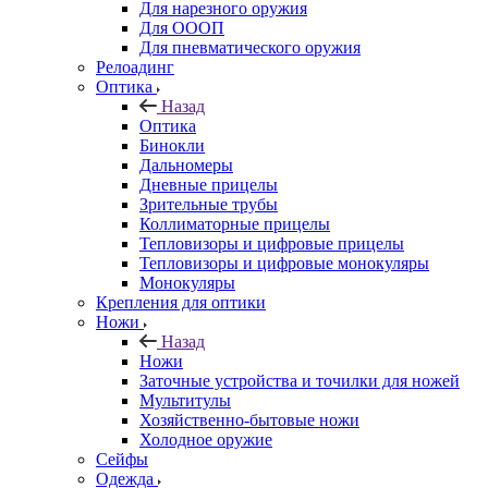
Для нарезного оружия
Для ОООП
Для пневматического оружия
Релоадинг
Оптика
Назад
Оптика
Бинокли
Дальномеры
Дневные прицелы
Зрительные трубы
Коллиматорные прицелы
Тепловизоры и цифровые прицелы
Тепловизоры и цифровые монокуляры
Монокуляры
Крепления для оптики
Ножи
Назад
Ножи
Заточные устройства и точилки для ножей
Мультитулы
Хозяйственно-бытовые ножи
Холодное оружие
Сейфы
Одежда