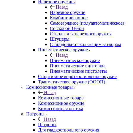
Нарезное оружие
Назад
Нарезное оружие
Комбинированное
Самозарядное (полуавтоматическое)
Со скобой Генри
Стволы для нарезного оружия
Штуцеры
С продольно-скользящим затвором
Пневматическое оружие
Назад
Пневматическое оружие
Пневматические винтовки
Пневматические пистолеты
Спортивное короткоствольное оружие
Травматическое оружие (ОООП)
Комиссионные товары
Назад
Комиссионные товары
Комиссионное оружие
Комиссионная оптика
Патроны
Назад
Патроны
Для гладкоствольного оружия