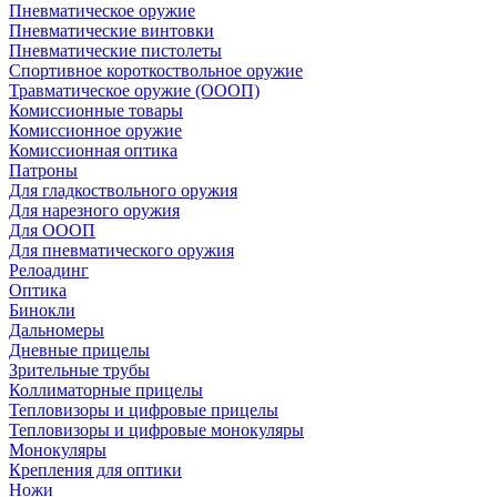
Пневматическое оружие
Пневматические винтовки
Пневматические пистолеты
Спортивное короткоствольное оружие
Травматическое оружие (ОООП)
Комиссионные товары
Комиссионное оружие
Комиссионная оптика
Патроны
Для гладкоствольного оружия
Для нарезного оружия
Для ОООП
Для пневматического оружия
Релоадинг
Оптика
Бинокли
Дальномеры
Дневные прицелы
Зрительные трубы
Коллиматорные прицелы
Тепловизоры и цифровые прицелы
Тепловизоры и цифровые монокуляры
Монокуляры
Крепления для оптики
Ножи