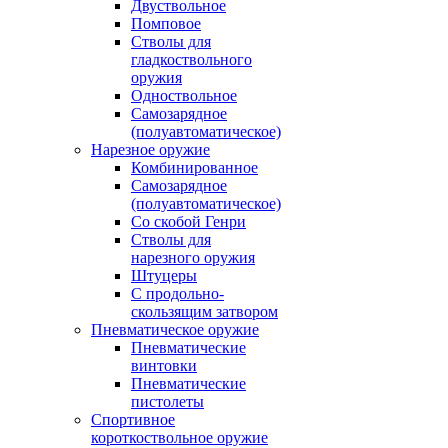
Двуствольное
Помповое
Стволы для
гладкоствольного
оружия
Одноствольное
Самозарядное
(полуавтоматическое)
Нарезное оружие
Комбинированное
Самозарядное
(полуавтоматическое)
Со скобой Генри
Стволы для
нарезного оружия
Штуцеры
С продольно-
скользящим затвором
Пневматическое оружие
Пневматические
винтовки
Пневматические
пистолеты
Спортивное
короткоствольное оружие