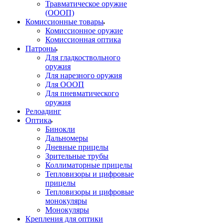
Травматическое оружие
(ОООП)
Комиссионные товары
Комиссионное оружие
Комиссионная оптика
Патроны
Для гладкоствольного
оружия
Для нарезного оружия
Для ОООП
Для пневматического
оружия
Релоадинг
Оптика
Бинокли
Дальномеры
Дневные прицелы
Зрительные трубы
Коллиматорные прицелы
Тепловизоры и цифровые
прицелы
Тепловизоры и цифровые
монокуляры
Монокуляры
Крепления для оптики