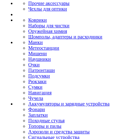
Прочие аксессуары
Чехлы для оптики
Коврики
Наборы для чистки
Оружейная химия
Шомполы, адаптеры и расходники
Манки
Метеостанции
Мишени
Наушники
Очки
Патронташи
Подсумки
Рюкзаки
Сумки
Навигация
Чучела
Аккумуляторы и зарядные устройства
Фонари
Заплатки
Походные стулья
Топоры и пилы
Аэрозоли и средства защиты
Сигнальные устройства