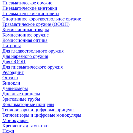
Пневматическое оружие
Пневматические винтовки
Пневматические пистолеты
Спортивное короткоствольное оружие
Травматическое оружие (ОООП)
Комиссионные товары
Комиссионное оружие
Комиссионная оптика
Патроны
Для гладкоствольного оружия
Для нарезного оружия
Для ОООП
Для пневматического оружия
Релоадинг
Оптика
Бинокли
Дальномеры
Дневные прицелы
Зрительные трубы
Коллиматорные прицелы
Тепловизоры и цифровые прицелы
Тепловизоры и цифровые монокуляры
Монокуляры
Крепления для оптики
Ножи