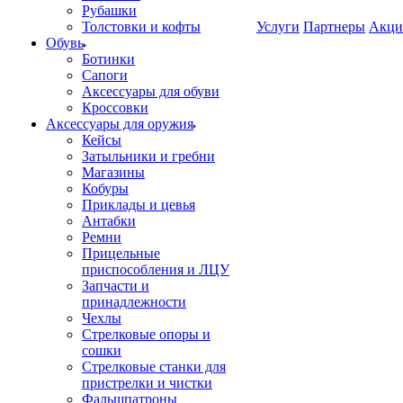
Рубашки
Толстовки и кофты
Услуги
Партнеры
Акци
Обувь
Ботинки
Сапоги
Аксессуары для обуви
Кроссовки
Аксессуары для оружия
Кейсы
Затыльники и гребни
Магазины
Кобуры
Приклады и цевья
Антабки
Ремни
Прицельные
приспособления и ЛЦУ
Запчасти и
принадлежности
Чехлы
Стрелковые опоры и
сошки
Стрелковые станки для
пристрелки и чистки
Фальшпатроны