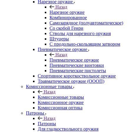
Нарезное оружие
Назад
Нарезное оружие
Комбинированное
Самозарядное (полуавтоматическое)
Со скобой Генри
Стволы для нарезного оружия
Штуцеры
С продольно-скользящим затвором
Пневматическое оружие
Назад
Пневматическое оружие
Пневматические винтовки
Пневматические пистолеты
Спортивное короткоствольное оружие
Травматическое оружие (ОООП)
Комиссионные товары
Назад
Комиссионные товары
Комиссионное оружие
Комиссионная оптика
Патроны
Назад
Патроны
Для гладкоствольного оружия