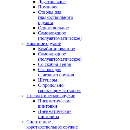
Двуствольное
Помповое
Стволы для
гладкоствольного
оружия
Одноствольное
Самозарядное
(полуавтоматическое)
Нарезное оружие
Комбинированное
Самозарядное
(полуавтоматическое)
Со скобой Генри
Стволы для
нарезного оружия
Штуцеры
С продольно-
скользящим затвором
Пневматическое оружие
Пневматические
винтовки
Пневматические
пистолеты
Спортивное
короткоствольное оружие