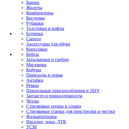
Брюки
Жилеты
Комбинезоны
Костюмы
Рубашки
Толстовки и кофты
Ботинки
Сапоги
Аксессуары для обуви
Кроссовки
Кейсы
Затыльники и гребни
Магазины
Кобуры
Приклады и цевья
Антабки
Ремни
Прицельные приспособления и ЛЦУ
Запчасти и принадлежности
Чехлы
Стрелковые опоры и сошки
Стрелковые станки для пристрелки и чистки
Фальшпатроны
Насадки, чоки, ДТК
УСМ