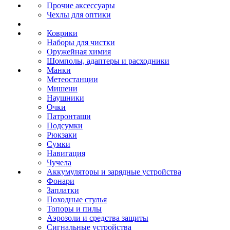
Прочие аксессуары
Чехлы для оптики
Коврики
Наборы для чистки
Оружейная химия
Шомполы, адаптеры и расходники
Манки
Метеостанции
Мишени
Наушники
Очки
Патронташи
Подсумки
Рюкзаки
Сумки
Навигация
Чучела
Аккумуляторы и зарядные устройства
Фонари
Заплатки
Походные стулья
Топоры и пилы
Аэрозоли и средства защиты
Сигнальные устройства