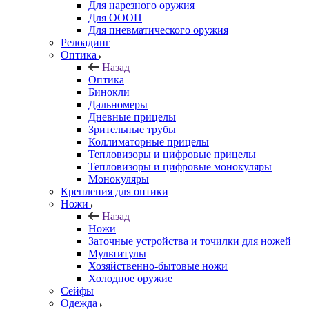
Для нарезного оружия
Для ОООП
Для пневматического оружия
Релоадинг
Оптика
Назад
Оптика
Бинокли
Дальномеры
Дневные прицелы
Зрительные трубы
Коллиматорные прицелы
Тепловизоры и цифровые прицелы
Тепловизоры и цифровые монокуляры
Монокуляры
Крепления для оптики
Ножи
Назад
Ножи
Заточные устройства и точилки для ножей
Мультитулы
Хозяйственно-бытовые ножи
Холодное оружие
Сейфы
Одежда