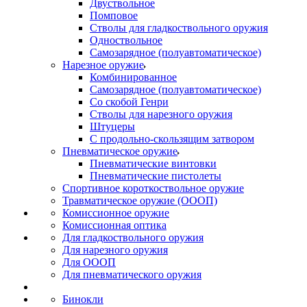
Двуствольное
Помповое
Стволы для гладкоствольного оружия
Одноствольное
Самозарядное (полуавтоматическое)
Нарезное оружие
Комбинированное
Самозарядное (полуавтоматическое)
Со скобой Генри
Стволы для нарезного оружия
Штуцеры
С продольно-скользящим затвором
Пневматическое оружие
Пневматические винтовки
Пневматические пистолеты
Спортивное короткоствольное оружие
Травматическое оружие (ОООП)
Комиссионное оружие
Комиссионная оптика
Для гладкоствольного оружия
Для нарезного оружия
Для ОООП
Для пневматического оружия
Бинокли