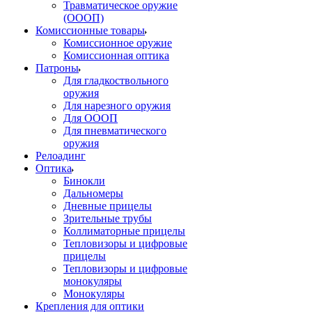
Травматическое оружие
(ОООП)
Комиссионные товары
Комиссионное оружие
Комиссионная оптика
Патроны
Для гладкоствольного
оружия
Для нарезного оружия
Для ОООП
Для пневматического
оружия
Релоадинг
Оптика
Бинокли
Дальномеры
Дневные прицелы
Зрительные трубы
Коллиматорные прицелы
Тепловизоры и цифровые
прицелы
Тепловизоры и цифровые
монокуляры
Монокуляры
Крепления для оптики