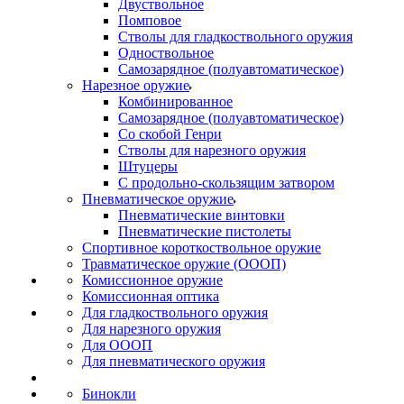
Двуствольное
Помповое
Стволы для гладкоствольного оружия
Одноствольное
Самозарядное (полуавтоматическое)
Нарезное оружие
Комбинированное
Самозарядное (полуавтоматическое)
Со скобой Генри
Стволы для нарезного оружия
Штуцеры
С продольно-скользящим затвором
Пневматическое оружие
Пневматические винтовки
Пневматические пистолеты
Спортивное короткоствольное оружие
Травматическое оружие (ОООП)
Комиссионное оружие
Комиссионная оптика
Для гладкоствольного оружия
Для нарезного оружия
Для ОООП
Для пневматического оружия
Бинокли