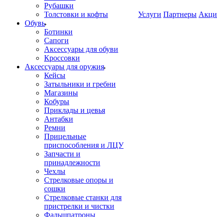
Рубашки
Толстовки и кофты
Услуги
Партнеры
Акци
Обувь
Ботинки
Сапоги
Аксессуары для обуви
Кроссовки
Аксессуары для оружия
Кейсы
Затыльники и гребни
Магазины
Кобуры
Приклады и цевья
Антабки
Ремни
Прицельные
приспособления и ЛЦУ
Запчасти и
принадлежности
Чехлы
Стрелковые опоры и
сошки
Стрелковые станки для
пристрелки и чистки
Фальшпатроны