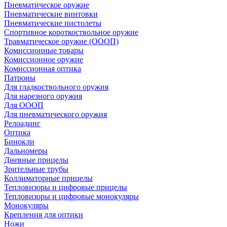
Пневматическое оружие
Пневматические винтовки
Пневматические пистолеты
Спортивное короткоствольное оружие
Травматическое оружие (ОООП)
Комиссионные товары
Комиссионное оружие
Комиссионная оптика
Патроны
Для гладкоствольного оружия
Для нарезного оружия
Для ОООП
Для пневматического оружия
Релоадинг
Оптика
Бинокли
Дальномеры
Дневные прицелы
Зрительные трубы
Коллиматорные прицелы
Тепловизоры и цифровые прицелы
Тепловизоры и цифровые монокуляры
Монокуляры
Крепления для оптики
Ножи