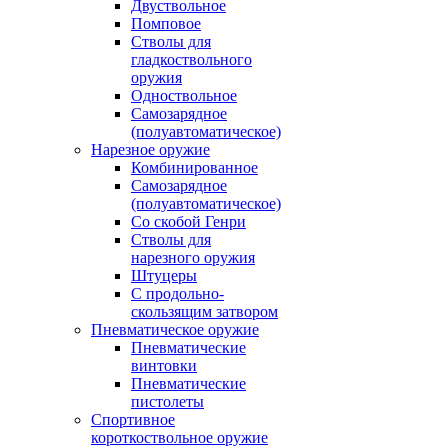
Двуствольное
Помповое
Стволы для
гладкоствольного
оружия
Одноствольное
Самозарядное
(полуавтоматическое)
Нарезное оружие
Комбинированное
Самозарядное
(полуавтоматическое)
Со скобой Генри
Стволы для
нарезного оружия
Штуцеры
С продольно-
скользящим затвором
Пневматическое оружие
Пневматические
винтовки
Пневматические
пистолеты
Спортивное
короткоствольное оружие