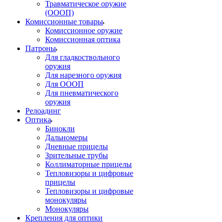
Травматическое оружие
(ОООП)
Комиссионные товары
Комиссионное оружие
Комиссионная оптика
Патроны
Для гладкоствольного
оружия
Для нарезного оружия
Для ОООП
Для пневматического
оружия
Релоадинг
Оптика
Бинокли
Дальномеры
Дневные прицелы
Зрительные трубы
Коллиматорные прицелы
Тепловизоры и цифровые
прицелы
Тепловизоры и цифровые
монокуляры
Монокуляры
Крепления для оптики