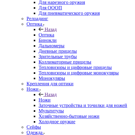
Для нарезного оружия
Для ОООП
Для пневматического оружия
Релоадинг
Оптика
Назад
Оптика
Бинокли
Дальномеры
Дневные прицелы
Зрительные трубы
Коллиматорные прицелы
Тепловизоры и цифровые прицелы
Тепловизоры и цифровые монокуляры
Монокуляры
Крепления для оптики
Ножи
Назад
Ножи
Заточные устройства и точилки для ножей
Мультитулы
Хозяйственно-бытовые ножи
Холодное оружие
Сейфы
Одежда