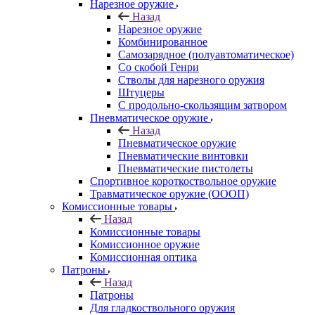
Нарезное оружие
Назад
Нарезное оружие
Комбинированное
Самозарядное (полуавтоматическое)
Со скобой Генри
Стволы для нарезного оружия
Штуцеры
С продольно-скользящим затвором
Пневматическое оружие
Назад
Пневматическое оружие
Пневматические винтовки
Пневматические пистолеты
Спортивное короткоствольное оружие
Травматическое оружие (ОООП)
Комиссионные товары
Назад
Комиссионные товары
Комиссионное оружие
Комиссионная оптика
Патроны
Назад
Патроны
Для гладкоствольного оружия