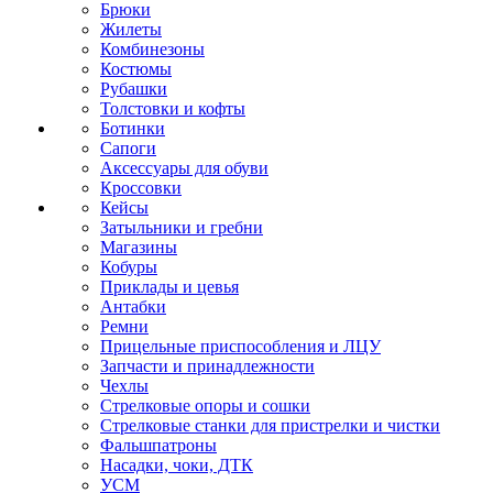
Брюки
Жилеты
Комбинезоны
Костюмы
Рубашки
Толстовки и кофты
Ботинки
Сапоги
Аксессуары для обуви
Кроссовки
Кейсы
Затыльники и гребни
Магазины
Кобуры
Приклады и цевья
Антабки
Ремни
Прицельные приспособления и ЛЦУ
Запчасти и принадлежности
Чехлы
Стрелковые опоры и сошки
Стрелковые станки для пристрелки и чистки
Фальшпатроны
Насадки, чоки, ДТК
УСМ