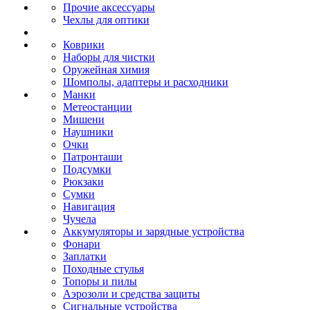
Прочие аксессуары
Чехлы для оптики
Коврики
Наборы для чистки
Оружейная химия
Шомполы, адаптеры и расходники
Манки
Метеостанции
Мишени
Наушники
Очки
Патронташи
Подсумки
Рюкзаки
Сумки
Навигация
Чучела
Аккумуляторы и зарядные устройства
Фонари
Заплатки
Походные стулья
Топоры и пилы
Аэрозоли и средства защиты
Сигнальные устройства