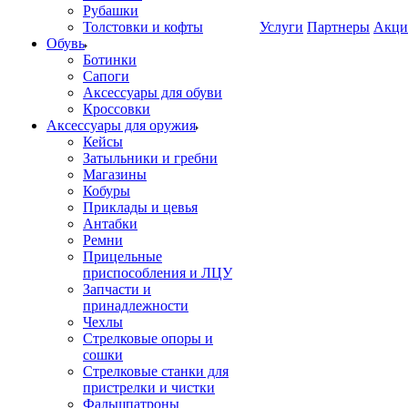
Рубашки
Толстовки и кофты
Услуги
Партнеры
Акци
Обувь
Ботинки
Сапоги
Аксессуары для обуви
Кроссовки
Аксессуары для оружия
Кейсы
Затыльники и гребни
Магазины
Кобуры
Приклады и цевья
Антабки
Ремни
Прицельные
приспособления и ЛЦУ
Запчасти и
принадлежности
Чехлы
Стрелковые опоры и
сошки
Стрелковые станки для
пристрелки и чистки
Фальшпатроны