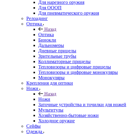
Для нарезного оружия
Для ОООП
Для пневматического оружия
Релоадинг
Оптика
Назад
Оптика
Бинокли
Дальномеры
Дневные прицелы
Зрительные трубы
Коллиматорные прицелы
Тепловизоры и цифровые прицелы
Тепловизоры и цифровые монокуляры
Монокуляры
Крепления для оптики
Ножи
Назад
Ножи
Заточные устройства и точилки для ножей
Мультитулы
Хозяйственно-бытовые ножи
Холодное оружие
Сейфы
Одежда