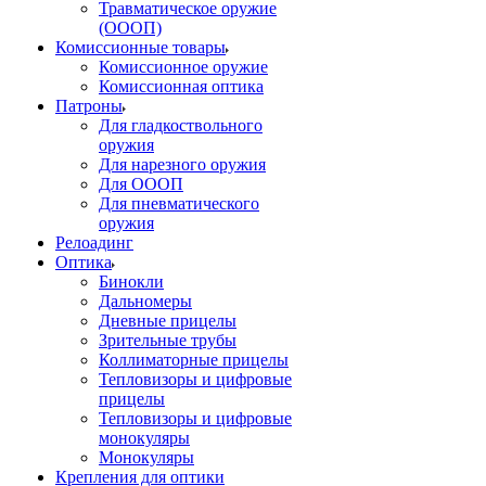
Травматическое оружие
(ОООП)
Комиссионные товары
Комиссионное оружие
Комиссионная оптика
Патроны
Для гладкоствольного
оружия
Для нарезного оружия
Для ОООП
Для пневматического
оружия
Релоадинг
Оптика
Бинокли
Дальномеры
Дневные прицелы
Зрительные трубы
Коллиматорные прицелы
Тепловизоры и цифровые
прицелы
Тепловизоры и цифровые
монокуляры
Монокуляры
Крепления для оптики