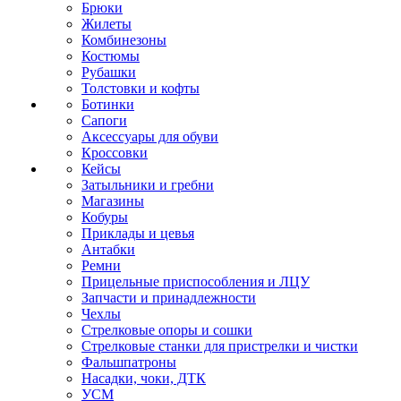
Брюки
Жилеты
Комбинезоны
Костюмы
Рубашки
Толстовки и кофты
Ботинки
Сапоги
Аксессуары для обуви
Кроссовки
Кейсы
Затыльники и гребни
Магазины
Кобуры
Приклады и цевья
Антабки
Ремни
Прицельные приспособления и ЛЦУ
Запчасти и принадлежности
Чехлы
Стрелковые опоры и сошки
Стрелковые станки для пристрелки и чистки
Фальшпатроны
Насадки, чоки, ДТК
УСМ