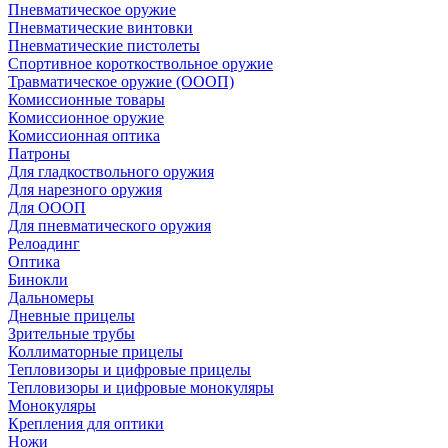
Пневматическое оружие
Пневматические винтовки
Пневматические пистолеты
Спортивное короткоствольное оружие
Травматическое оружие (ОООП)
Комиссионные товары
Комиссионное оружие
Комиссионная оптика
Патроны
Для гладкоствольного оружия
Для нарезного оружия
Для ОООП
Для пневматического оружия
Релоадинг
Оптика
Бинокли
Дальномеры
Дневные прицелы
Зрительные трубы
Коллиматорные прицелы
Тепловизоры и цифровые прицелы
Тепловизоры и цифровые монокуляры
Монокуляры
Крепления для оптики
Ножи