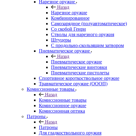
Нарезное оружие
Назад
Нарезное оружие
Комбинированное
Самозарядное (полуавтоматическое)
Со скобой Генри
Стволы для нарезного оружия
Штуцеры
С продольно-скользящим затвором
Пневматическое оружие
Назад
Пневматическое оружие
Пневматические винтовки
Пневматические пистолеты
Спортивное короткоствольное оружие
Травматическое оружие (ОООП)
Комиссионные товары
Назад
Комиссионные товары
Комиссионное оружие
Комиссионная оптика
Патроны
Назад
Патроны
Для гладкоствольного оружия