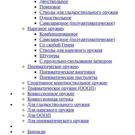
Двуствольное
Помповое
Стволы для гладкоствольного оружия
Одноствольное
Самозарядное (полуавтоматическое)
Нарезное оружие
Комбинированное
Самозарядное (полуавтоматическое)
Со скобой Генри
Стволы для нарезного оружия
Штуцеры
С продольно-скользящим затвором
Пневматическое оружие
Пневматические винтовки
Пневматические пистолеты
Спортивное короткоствольное оружие
Травматическое оружие (ОООП)
Комиссионное оружие
Комиссионная оптика
Для гладкоствольного оружия
Для нарезного оружия
Для ОООП
Для пневматического оружия
Бинокли