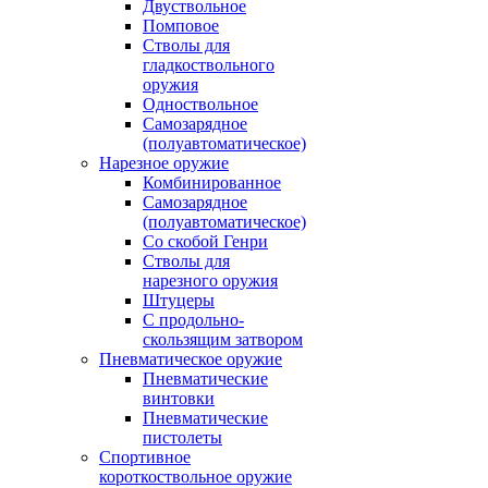
Двуствольное
Помповое
Стволы для
гладкоствольного
оружия
Одноствольное
Самозарядное
(полуавтоматическое)
Нарезное оружие
Комбинированное
Самозарядное
(полуавтоматическое)
Со скобой Генри
Стволы для
нарезного оружия
Штуцеры
С продольно-
скользящим затвором
Пневматическое оружие
Пневматические
винтовки
Пневматические
пистолеты
Спортивное
короткоствольное оружие