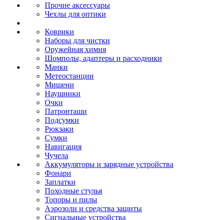
Прочие аксессуары
Чехлы для оптики
Коврики
Наборы для чистки
Оружейная химия
Шомполы, адаптеры и расходники
Манки
Метеостанции
Мишени
Наушники
Очки
Патронташи
Подсумки
Рюкзаки
Сумки
Навигация
Чучела
Аккумуляторы и зарядные устройства
Фонари
Заплатки
Походные стулья
Топоры и пилы
Аэрозоли и средства защиты
Сигнальные устройства