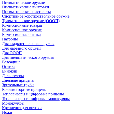
Пневматическое оружие
Пневматические винтовки
Пневматические пистолеты
Спортивное короткоствольное оружие
Травматическое оружие (ОООП)
Комиссионные товары
Комиссионное оружие
Комиссионная оптика
Патроны
Для гладкоствольного оружия
Для нарезного оружия
Для ОООП
Для пневматического оружия
Релоадинг
Оптика
Бинокли
Дальномеры
Дневные прицелы
Зрительные трубы
Коллиматорные прицелы
Тепловизоры и цифровые прицелы
Тепловизоры и цифровые монокуляры
Монокуляры
Крепления для оптики
Ножи