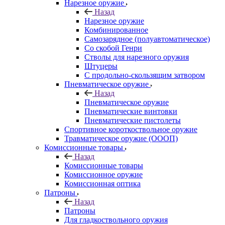
Нарезное оружие
Назад
Нарезное оружие
Комбинированное
Самозарядное (полуавтоматическое)
Со скобой Генри
Стволы для нарезного оружия
Штуцеры
С продольно-скользящим затвором
Пневматическое оружие
Назад
Пневматическое оружие
Пневматические винтовки
Пневматические пистолеты
Спортивное короткоствольное оружие
Травматическое оружие (ОООП)
Комиссионные товары
Назад
Комиссионные товары
Комиссионное оружие
Комиссионная оптика
Патроны
Назад
Патроны
Для гладкоствольного оружия