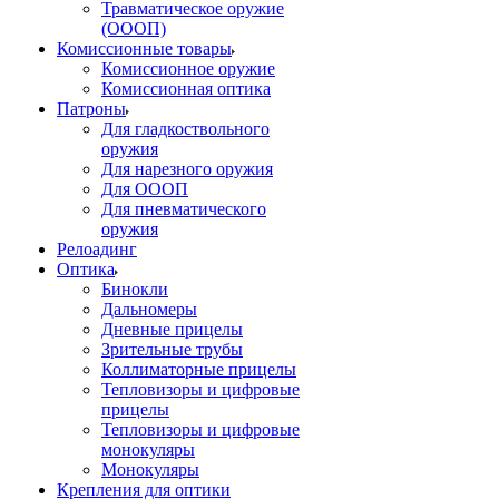
Травматическое оружие
(ОООП)
Комиссионные товары
Комиссионное оружие
Комиссионная оптика
Патроны
Для гладкоствольного
оружия
Для нарезного оружия
Для ОООП
Для пневматического
оружия
Релоадинг
Оптика
Бинокли
Дальномеры
Дневные прицелы
Зрительные трубы
Коллиматорные прицелы
Тепловизоры и цифровые
прицелы
Тепловизоры и цифровые
монокуляры
Монокуляры
Крепления для оптики