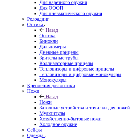
Для нарезного оружия
Для ОООП
Для пневматического оружия
Релоадинг
Оптика
Назад
Оптика
Бинокли
Дальномеры
Дневные прицелы
Зрительные трубы
Коллиматорные прицелы
Тепловизоры и цифровые прицелы
Тепловизоры и цифровые монокуляры
Монокуляры
Крепления для оптики
Ножи
Назад
Ножи
Заточные устройства и точилки для ножей
Мультитулы
Хозяйственно-бытовые ножи
Холодное оружие
Сейфы
Одежда