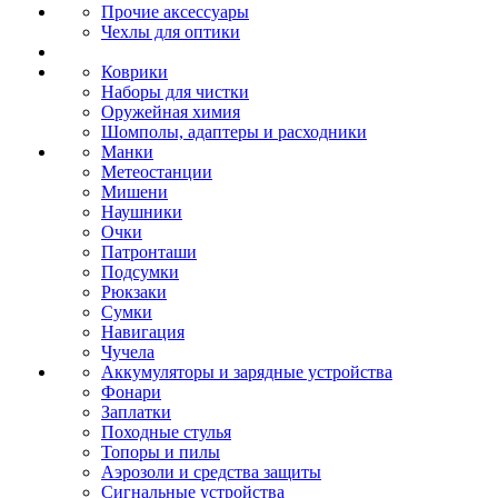
Прочие аксессуары
Чехлы для оптики
Коврики
Наборы для чистки
Оружейная химия
Шомполы, адаптеры и расходники
Манки
Метеостанции
Мишени
Наушники
Очки
Патронташи
Подсумки
Рюкзаки
Сумки
Навигация
Чучела
Аккумуляторы и зарядные устройства
Фонари
Заплатки
Походные стулья
Топоры и пилы
Аэрозоли и средства защиты
Сигнальные устройства