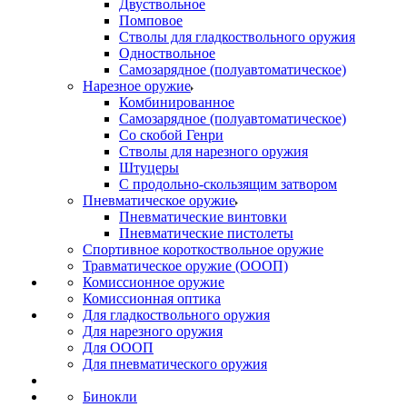
Двуствольное
Помповое
Стволы для гладкоствольного оружия
Одноствольное
Самозарядное (полуавтоматическое)
Нарезное оружие
Комбинированное
Самозарядное (полуавтоматическое)
Со скобой Генри
Стволы для нарезного оружия
Штуцеры
С продольно-скользящим затвором
Пневматическое оружие
Пневматические винтовки
Пневматические пистолеты
Спортивное короткоствольное оружие
Травматическое оружие (ОООП)
Комиссионное оружие
Комиссионная оптика
Для гладкоствольного оружия
Для нарезного оружия
Для ОООП
Для пневматического оружия
Бинокли