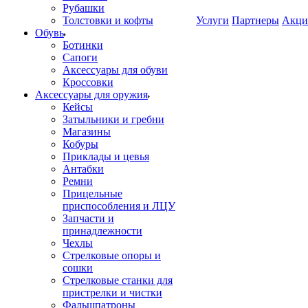
Рубашки
Толстовки и кофты
Услуги
Партнеры
Акци
Обувь
Ботинки
Сапоги
Аксессуары для обуви
Кроссовки
Аксессуары для оружия
Кейсы
Затыльники и гребни
Магазины
Кобуры
Приклады и цевья
Антабки
Ремни
Прицельные
приспособления и ЛЦУ
Запчасти и
принадлежности
Чехлы
Стрелковые опоры и
сошки
Стрелковые станки для
пристрелки и чистки
Фальшпатроны