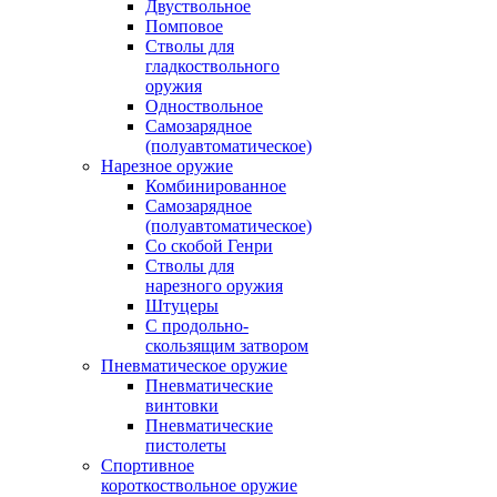
Двуствольное
Помповое
Стволы для
гладкоствольного
оружия
Одноствольное
Самозарядное
(полуавтоматическое)
Нарезное оружие
Комбинированное
Самозарядное
(полуавтоматическое)
Со скобой Генри
Стволы для
нарезного оружия
Штуцеры
С продольно-
скользящим затвором
Пневматическое оружие
Пневматические
винтовки
Пневматические
пистолеты
Спортивное
короткоствольное оружие