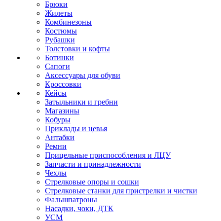
Брюки
Жилеты
Комбинезоны
Костюмы
Рубашки
Толстовки и кофты
Ботинки
Сапоги
Аксессуары для обуви
Кроссовки
Кейсы
Затыльники и гребни
Магазины
Кобуры
Приклады и цевья
Антабки
Ремни
Прицельные приспособления и ЛЦУ
Запчасти и принадлежности
Чехлы
Стрелковые опоры и сошки
Стрелковые станки для пристрелки и чистки
Фальшпатроны
Насадки, чоки, ДТК
УСМ